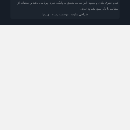
تمام حقوق مادی و معنوی این سایت متعلق به پایگاه خبری پویا می باشد و استفاده از
مطالب با ذکر منبع بلامانع است.
طراحی سایت : موسسه رسانه ای پویا