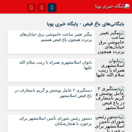
اینستاگرام
تلگرام{با فیلترشکن)
بایگانی‌های باغ فیض - پایگاه خبری پویا
سروش
ایتا
پیگیر تغییر ساعت خاموشی برق خیابان‌های
پرتردد همچون باغ فیض هستیم
آپارات
اپلیکیشن
بانوان اسلامشهری همراه با زینب سلام الله
علیها
دستگیری ۲ عامل پوشش و گریم نامتعارف در
باغ فیض اسلامشهر
دستور رئیس شورای تأمین اسلامشهر برای
برخورد با هنجارشکنان