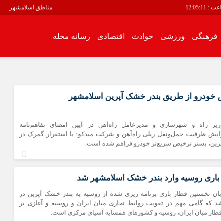
عت :
12:05:11
مناطق اسلامشهر
فرهنگی
ورزشی
حوادث
اقتصادی
رسانه محله
سیاسی
فرهنگی
اقتصادی
رسانه محله
خودرو از طریق بندر خشک آپرین اسلامشهر
انبیاء
زیر راه و شهرسازی و مدیرعامل راه‌آهن در آیین امضای تفاهم‌نامه
باغ فیض
زایش ظرفیت حمل‌ونقل ریلی راه‌آهن و شرکت میدکو: با استقرار گمرک در
باغنرده
رین، بستر ترخیص سریع‌تر خودرو فراهم شده است.
بهرام آباد
بیست متری
باری روسیه وارد بندر خشک اسلامشهر شد
توحید
روز شنبه، ۱۷ آبان نخستین قطار باری برنامه ریزی شده از روسیه به بندر خشک آپرین در
زرافشان
د که گامی مهم در تقویت روابط تجاری میان ایران و روسیه و آغازی بر
سالور
طار میان ایران، روسیه و کشورهای همسایه آسیای مرکزی است.