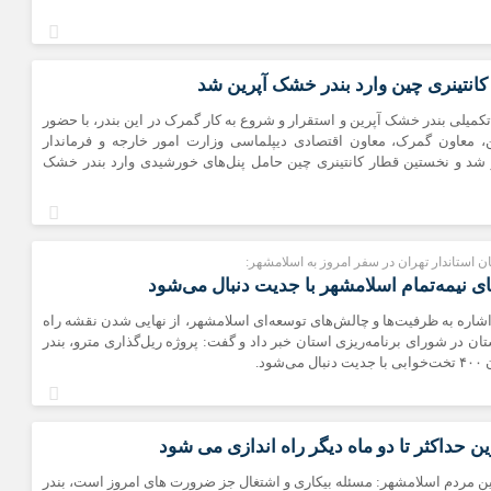
سعیدیه
شهرک های صن
صادقیه
انتینری چین وارد بندر خشک آپرین شد
قائمیه
تکمیلی بندر خشک آپرین و استقرار و شروع به کار گمرک در این بندر، با حضور
کاشانی
ن، معاون گمرک، معاون اقتصادی دیپلماسی وزارت امور خارجه و فرماندار
 شد و نخستین قطار کانتینری چین حامل پنل‌های خورشیدی وارد بندر خشک
محمدیه
مطهری
مهدیه
 استاندار تهران در سفر امروز به اسلامشهر:
مهدیه جنوبی
ای نیمه‌تمام اسلامشهر با جدیت دنبال می‌شود
موسی آباد
 اشاره به ظرفیت‌ها و چالش‌های توسعه‌ای اسلامشهر، از نهایی شدن نقشه راه
ان در شورای برنامه‌ریزی استان خبر داد و گفت: پروژه ریل‌گذاری مترو، بندر
شود.
ن حداکثر تا دو ماه دیگر راه اندازی می شود
ن مردم اسلامشهر: مسئله بیکاری و اشتغال جز ضرورت های امروز است، بندر