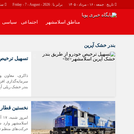
تاریخ : جمعه - ۱۶ - مرداد - ۱۴۰۵
برابر با : Friday - 7 - August - 2026
سا
مناطق اسلامشهر
اجتماعی
سیاسی
مناطق اسلامشهر
اجتماعی
بندر خشک آپرین
اسلامشهر
حوادث
تسهیل ترخیص 
چهاردانگه
احمد آباد مستوفی
ذاکری، معاون و
واوان
سرمایه‌گذاری اف
بندر خشک ریلی آپ
نخستین قطار 
ام
اسلامشهر وارد ش
حرکت‌های منظم ق