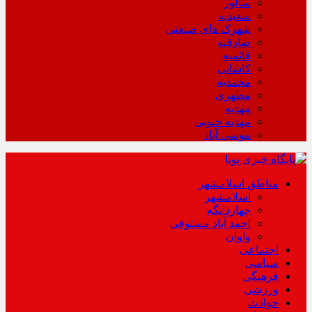
سالور
سعیدیه
شهرک های صنعتی
صادقیه
قائمیه
کاشانی
محمدیه
مطهری
مهدیه
مهدیه جنوبی
موسی آباد
مناطق اسلامشهر
اسلامشهر
چهاردانگه
احمد آباد مستوفی
واوان
اجتماعی
سیاسی
فرهنگی
ورزشی
حوادث