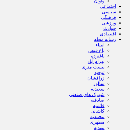
واوان
اجتماعی
سیاسی
فرهنگی
ورزشی
حوادث
اقتصادی
رسانه محله
انبیاء
باغ فیض
باغنرده
بهرام آباد
بیست متری
توحید
زرافشان
سالور
سعیدیه
شهرک های صنعتی
صادقیه
قائمیه
کاشانی
محمدیه
مطهری
مهدیه