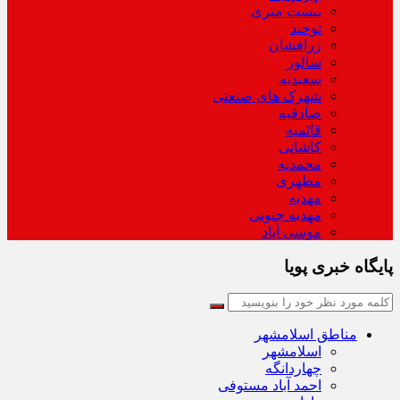
بیست متری
توحید
زرافشان
سالور
سعیدیه
شهرک های صنعتی
صادقیه
قائمیه
کاشانی
محمدیه
مطهری
مهدیه
مهدیه جنوبی
موسی آباد
پایگاه خبری پویا
مناطق اسلامشهر
اسلامشهر
چهاردانگه
احمد آباد مستوفی