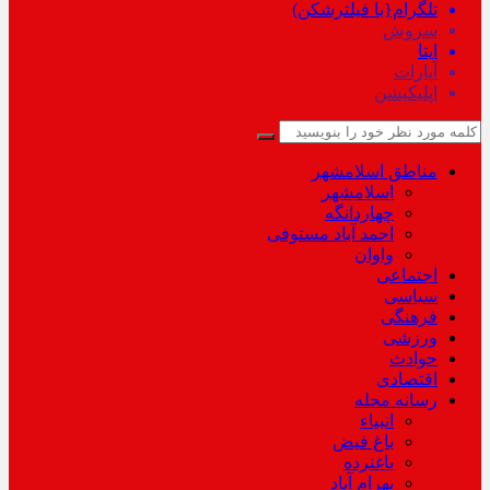
تلگرام{با فیلترشکن)
سروش
ایتا
آپارات
اپلیکیشن
مناطق اسلامشهر
اسلامشهر
چهاردانگه
احمد آباد مستوفی
واوان
اجتماعی
سیاسی
فرهنگی
ورزشی
حوادث
اقتصادی
رسانه محله
انبیاء
باغ فیض
باغنرده
بهرام آباد