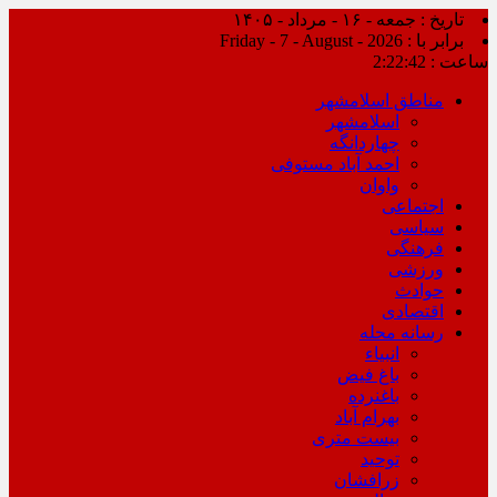
تاریخ : جمعه - ۱۶ - مرداد - ۱۴۰۵
برابر با : Friday - 7 - August - 2026
ساعت :
2:22:43
مناطق اسلامشهر
اسلامشهر
چهاردانگه
احمد آباد مستوفی
واوان
اجتماعی
سیاسی
فرهنگی
ورزشی
حوادث
اقتصادی
رسانه محله
انبیاء
باغ فیض
باغنرده
بهرام آباد
بیست متری
توحید
زرافشان