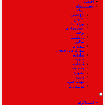
اقتصادی
رسانه محله
انبیاء
باغ فیض
باغنرده
بهرام آباد
بیست متری
توحید
زرافشان
سالور
سعیدیه
شهرک های صنعتی
صادقیه
قائمیه
کاشانی
محمدیه
مطهری
مهدیه
مهدیه جنوبی
موسی آباد
اینستاگرام