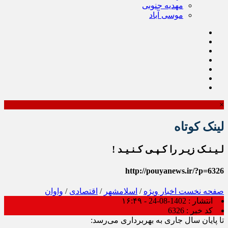
مهدیه جنوبی
موسی آباد
×
لینک کوتاه
لـیـنـک زیـر را کـپـی کـنـیـد !
http://pouyanews.ir/?p=6326
صفحه نخست
اخبار ویژه
/
اسلامشهر
/
اقتصادی
/
واوان
انتشار :
1402-08-24 - ۱۶:۴۹
کد خبر :
6326
تا پایان سال جاری به بهربرداری می‌رسد: