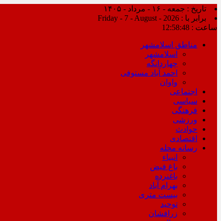
تاریخ : جمعه - ۱۶ - مرداد - ۱۴۰۵
برابر با : Friday - 7 - August - 2026
ساعت :
12:58:49
مناطق اسلامشهر
اسلامشهر
چهاردانگه
احمد آباد مستوفی
واوان
اجتماعی
سیاسی
فرهنگی
ورزشی
حوادث
اقتصادی
رسانه محله
انبیاء
باغ فیض
باغنرده
بهرام آباد
بیست متری
توحید
زرافشان