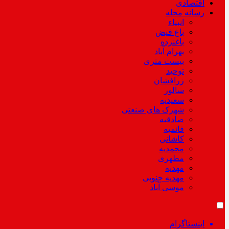
اقتصادی
رسانه محله
انبیاء
باغ فیض
باغنرده
بهرام آباد
بیست متری
توحید
زرافشان
سالور
سعیدیه
شهرک های صنعتی
صادقیه
قائمیه
کاشانی
محمدیه
مطهری
مهدیه
مهدیه جنوبی
موسی آباد
اینستاگرام