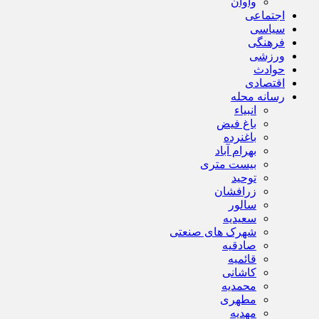
واوان
اجتماعی
سیاسی
فرهنگی
ورزشی
حوادث
اقتصادی
رسانه محله
انبیاء
باغ فیض
باغنرده
بهرام آباد
بیست متری
توحید
زرافشان
سالور
سعیدیه
شهرک های صنعتی
صادقیه
قائمیه
کاشانی
محمدیه
مطهری
مهدیه