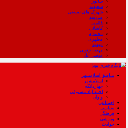
سالور
سعیدیه
شهرک های صنعتی
صادقیه
قائمیه
کاشانی
محمدیه
مطهری
مهدیه
مهدیه جنوبی
موسی آباد
مناطق اسلامشهر
اسلامشهر
چهاردانگه
احمد آباد مستوفی
واوان
اجتماعی
سیاسی
فرهنگی
ورزشی
حوادث