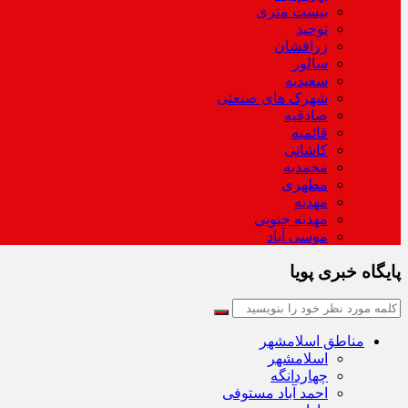
بیست متری
توحید
زرافشان
سالور
سعیدیه
شهرک های صنعتی
صادقیه
قائمیه
کاشانی
محمدیه
مطهری
مهدیه
مهدیه جنوبی
موسی آباد
پایگاه خبری پویا
مناطق اسلامشهر
اسلامشهر
چهاردانگه
احمد آباد مستوفی