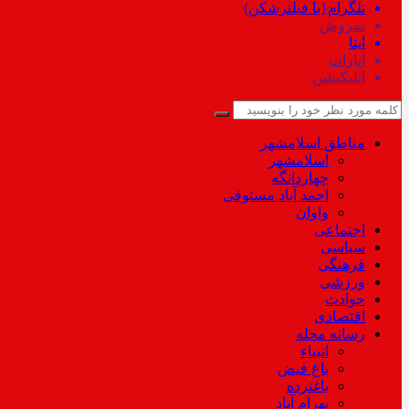
تلگرام{با فیلترشکن)
سروش
ایتا
آپارات
اپلیکیشن
مناطق اسلامشهر
اسلامشهر
چهاردانگه
احمد آباد مستوفی
واوان
اجتماعی
سیاسی
فرهنگی
ورزشی
حوادث
اقتصادی
رسانه محله
انبیاء
باغ فیض
باغنرده
بهرام آباد