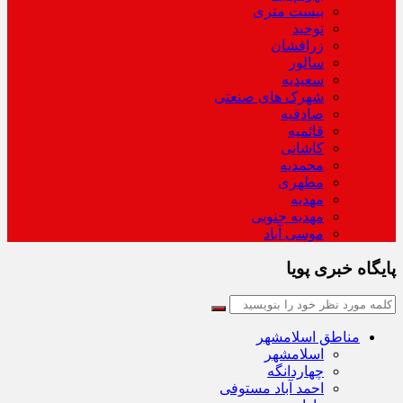
بیست متری
توحید
زرافشان
سالور
سعیدیه
شهرک های صنعتی
صادقیه
قائمیه
کاشانی
محمدیه
مطهری
مهدیه
مهدیه جنوبی
موسی آباد
پایگاه خبری پویا
مناطق اسلامشهر
اسلامشهر
چهاردانگه
احمد آباد مستوفی