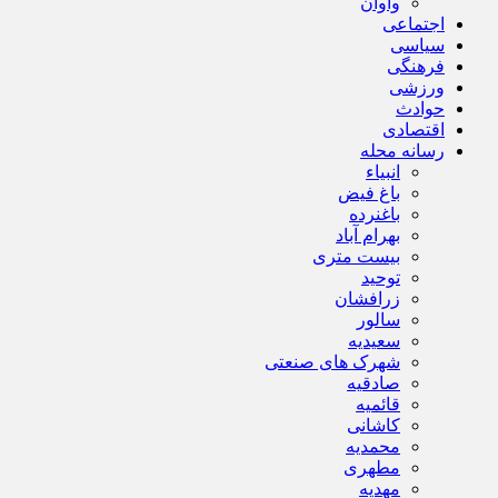
واوان
اجتماعی
سیاسی
فرهنگی
ورزشی
حوادث
اقتصادی
رسانه محله
انبیاء
باغ فیض
باغنرده
بهرام آباد
بیست متری
توحید
زرافشان
سالور
سعیدیه
شهرک های صنعتی
صادقیه
قائمیه
کاشانی
محمدیه
مطهری
مهدیه