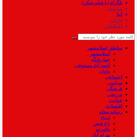
تلگرام{با فیلترشکن)
سروش
ایتا
آپارات
اپلیکیشن
مناطق اسلامشهر
اسلامشهر
چهاردانگه
احمد آباد مستوفی
واوان
اجتماعی
سیاسی
فرهنگی
ورزشی
حوادث
اقتصادی
رسانه محله
انبیاء
باغ فیض
باغنرده
بهرام آباد