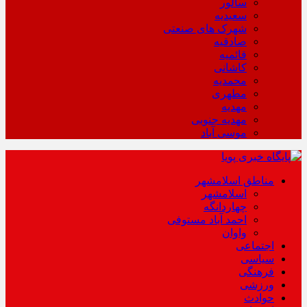
سالور
سعیدیه
شهرک های صنعتی
صادقیه
قائمیه
کاشانی
محمدیه
مطهری
مهدیه
مهدیه جنوبی
موسی آباد
مناطق اسلامشهر
اسلامشهر
چهاردانگه
احمد آباد مستوفی
واوان
اجتماعی
سیاسی
فرهنگی
ورزشی
حوادث