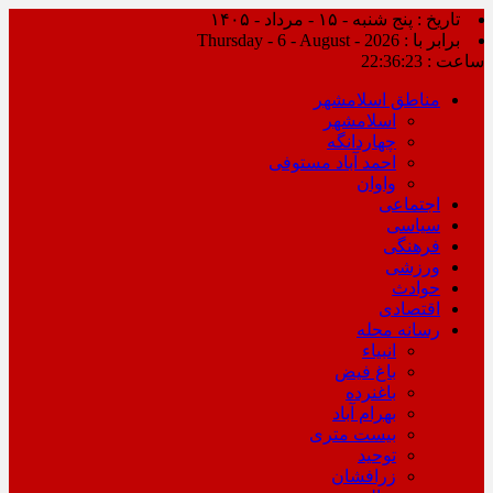
تاریخ : پنج شنبه - ۱۵ - مرداد - ۱۴۰۵
برابر با : Thursday - 6 - August - 2026
ساعت :
22:36:23
مناطق اسلامشهر
اسلامشهر
چهاردانگه
احمد آباد مستوفی
واوان
اجتماعی
سیاسی
فرهنگی
ورزشی
حوادث
اقتصادی
رسانه محله
انبیاء
باغ فیض
باغنرده
بهرام آباد
بیست متری
توحید
زرافشان