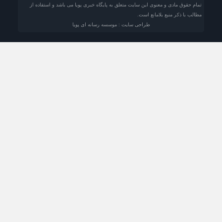
تمام حقوق مادی و معنوی این سایت متعلق به پایگاه خبری پویا می باشد و استفاده از
مطالب با ذکر منبع بلامانع است.
طراحی سایت : موسسه رسانه ای پویا