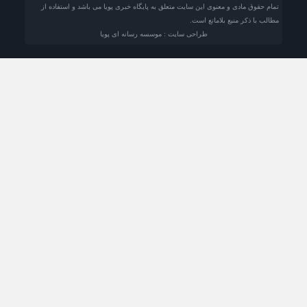
تمام حقوق مادی و معنوی این سایت متعلق به پایگاه خبری پویا می باشد و استفاده از
مطالب با ذکر منبع بلامانع است.
طراحی سایت : موسسه رسانه ای پویا