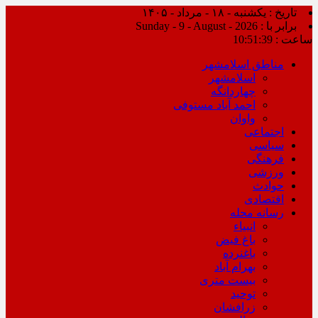
تاریخ : یکشنبه - ۱۸ - مرداد - ۱۴۰۵
برابر با : Sunday - 9 - August - 2026
ساعت :
10:51:39
مناطق اسلامشهر
اسلامشهر
چهاردانگه
احمد آباد مستوفی
واوان
اجتماعی
سیاسی
فرهنگی
ورزشی
حوادث
اقتصادی
رسانه محله
انبیاء
باغ فیض
باغنرده
بهرام آباد
بیست متری
توحید
زرافشان