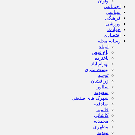
واوان
اجتماعی
سیاسی
فرهنگی
ورزشی
حوادث
اقتصادی
رسانه محله
انبیاء
باغ فیض
باغنرده
بهرام آباد
بیست متری
توحید
زرافشان
سالور
سعیدیه
شهرک های صنعتی
صادقیه
قائمیه
کاشانی
محمدیه
مطهری
مهدیه