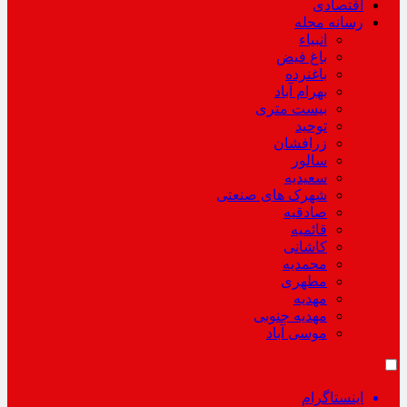
اقتصادی
رسانه محله
انبیاء
باغ فیض
باغنرده
بهرام آباد
بیست متری
توحید
زرافشان
سالور
سعیدیه
شهرک های صنعتی
صادقیه
قائمیه
کاشانی
محمدیه
مطهری
مهدیه
مهدیه جنوبی
موسی آباد
اینستاگرام