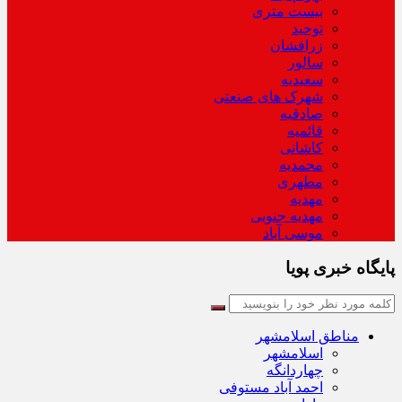
بیست متری
توحید
زرافشان
سالور
سعیدیه
شهرک های صنعتی
صادقیه
قائمیه
کاشانی
محمدیه
مطهری
مهدیه
مهدیه جنوبی
موسی آباد
پایگاه خبری پویا
مناطق اسلامشهر
اسلامشهر
چهاردانگه
احمد آباد مستوفی