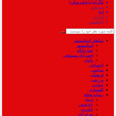
تلگرام{با فیلترشکن)
سروش
ایتا
آپارات
اپلیکیشن
مناطق اسلامشهر
اسلامشهر
چهاردانگه
احمد آباد مستوفی
واوان
اجتماعی
سیاسی
فرهنگی
ورزشی
حوادث
اقتصادی
رسانه محله
انبیاء
باغ فیض
باغنرده
بهرام آباد