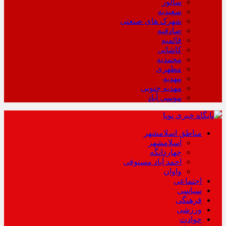
سالور
سعیدیه
شهرک های صنعتی
صادقیه
قائمیه
کاشانی
محمدیه
مطهری
مهدیه
مهدیه جنوبی
موسی آباد
مناطق اسلامشهر
اسلامشهر
چهاردانگه
احمد آباد مستوفی
واوان
اجتماعی
سیاسی
فرهنگی
ورزشی
حوادث