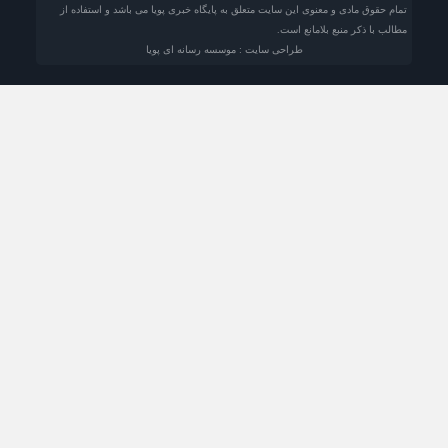
تمام حقوق مادی و معنوی این سایت متعلق به پایگاه خبری پویا می باشد و استفاده از
مطالب با ذکر منبع بلامانع است.
طراحی سایت : موسسه رسانه ای پویا