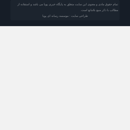
تمام حقوق مادی و معنوی این سایت متعلق به پایگاه خبری پویا می باشد و استفاده از
مطالب با ذکر منبع بلامانع است.
طراحی سایت : موسسه رسانه ای پویا