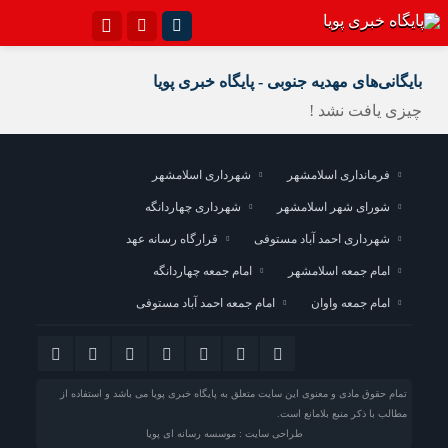
اینستاگرام
تلگرام{با فیلترشکن)
بایگانی‌های مهدیه جنوبی - پایگاه خبری پویا
سروش
ایتا
چیزی یافت نشد !
آپارات
اپلیکیشن
فرمانداری اسلامشهر
شهرداری اسلامشهر
شورای شهر اسلامشهر
شهرداری چهاردانگه
شهرداری احمد آباد مستوفی
قرارگاه رسانه عهد
امام جمعه اسلامشهر
امام جمعه چهاردانگه
امام جمعه واوان
امام جمعه احمد آباد مستوفی
تمام حقوق مادی و معنوی این سایت متعلق به پایگاه خبری پویا می باشد و استفاده از
مطالب با ذکر منبع بلامانع است.
طراحی سایت : موسسه رسانه ای پویا