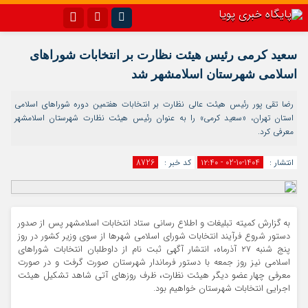
اینستاگرام
تلگرام{با فیلترشکن)
سعید کرمی رئیس هیئت نظارت بر انتخابات شوراهای
اسلامی شهرستان اسلامشهر شد
سروش
ایتا
آپارات
اپلیکیشن
رضا تقی پور رئیس هیئت عالی نظارت بر انتخابات هفتمین دوره شوراهای اسلامی
استان تهران، «سعید کرمی» را به عنوان رئیس هیئت نظارت شهرستان اسلامشهر
معرفی کرد.
انتشار :
1404-10-02 - ۱۲:۴۰
کد خبر :
8726
به گزارش کمیته تبلیغات و اطلاع رسانی ستاد انتخابات اسلامشهر پس از صدور
دستور شروع فرآیند انتخابات شورای اسلامی شهرها از سوی وزیر کشور در روز
پنج شنبه ۲۷ آذرماه، انتشار آگهی ثبت نام از داوطلبان انتخابات شوراهای
اسلامی نیز روز جمعه با دستور فرماندار شهرستان صورت گرفت و در صورت
معرفی چهار عضو دیگر هیئت نظارت، ظرف روزهای آتی شاهد تشکیل هیئت
اجرایی انتخابات شهرستان خواهیم بود.