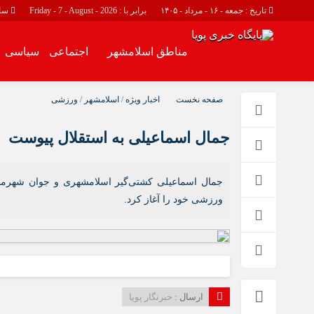
تاریخ : جمعه - ۱۶ - مرداد - ۱۴۰۵
برابر با : Friday - 7 - August - 2026
سا
مناطق اسلامشهر
اجتماعی
سیاسی
مناطق اسلامشهر
اجتماعی
صفحه نخست
اخبار ویژه
/
اسلامشهر
/
ورزشی
اسلامشهر
حوادث
جمال اسماعیلی به استقلال پیوست
چهاردانگه
احمد آباد مستوفی
واوان
جمال اسماعیلی کشتی‌گیر اسلامشهری و جوان شهرمان 
ورزشی خود را آغاز کرد.
ارسال :
خبرنگار پویا