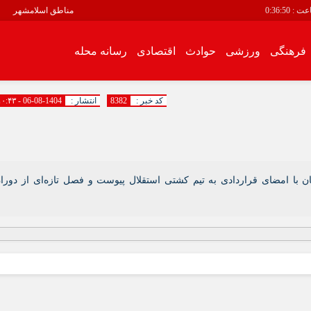
عت :
0:36:51
مناطق اسلامشهر
فرهنگی
ورزشی
حوادث
اقتصادی
رسانه محله
سیاسی
فرهنگی
کد خبر :
8382
انتشار :
1404-08-06 - ۱۰:۴۳
اقتصادی
رسانه محله
انبیاء
باغ فیض
با امضای قراردادی به تیم کشتی استقلال پیوست و فصل تازه‌ای از دورا
باغنرده
بهرام آباد
بیست متری
توحید
زرافشان
سالور