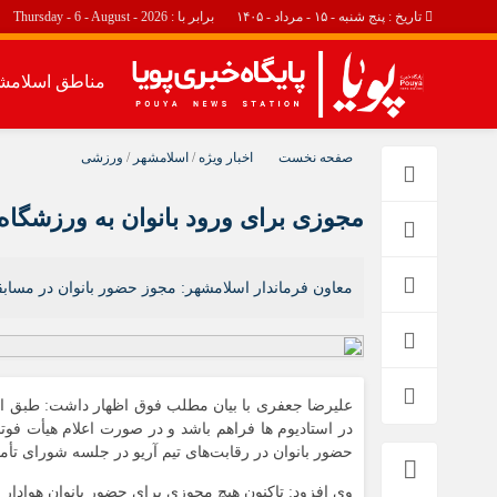
تاریخ : پنج شنبه - ۱۵ - مرداد - ۱۴۰۵
برابر با : Thursday - 6 - August - 2026
مناطق اسلامش
مناطق اسلامشهر
اجتماعی
صفحه نخست
اخبار ویژه
/
اسلامشهر
/
ورزشی
اسلامشهر
حوادث
مجوزی برای ورود بانوان به ورزشگا
چهاردانگه
احمد آباد مستوفی
واوان
معاون فرماندار اسلامشهر: مجوز حضور بانوان در مسابق
علیرضا جعفری با بیان مطلب فوق اظهار داشت: طبق است
در استادیوم ها فراهم باشد و در صورت اعلام هیأت ف
حضور بانوان در رقابت‌های تیم آریو در جلسه شورای ت
وی افزود: تاکنون‌ هيچ مجوزی برای حضور بانوان هوادار 