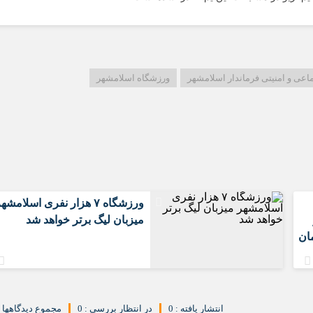
سعیدیه
شهرک های صن
صادقیه
قائمیه
عی و امنیتی فرماندار اسلامشهر
ورزشگاه اسلامشهر
کاشانی
محمدیه
مطهری
مهدیه
مهدیه جنوبی
موسی آباد
️ورزشگاه ۷ هزار نفری اسلامشه
میزبان لیگ برتر خواهد شد
ان
انتشار یافته : 0
در انتظار بررسی : 0
مجموع دیدگاهها : 