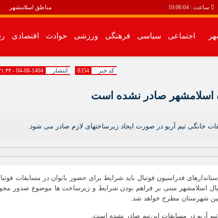
ساعت :
10:06:04
مناطق اسلامشهر
هر
اجتماعی
سیاسی
فرهنگی
ورزشی
حوادث
اقتصادی
رس
سیاسی
فرهنگی
کد خبر :
8354
انتشار :
1404-08-04 - ۲۱:۴۴
اقتصادی
رسانه محله
ه اسلامشهر صادر نشده است
انبیاء
باغ فیض
ات خانگی تیم آریو در صورت ایجاد زیرساختهای لازم صادر می شود.
باغنرده
بهرام آباد
بیست متری
اندارهای فدراسیون فوتبال باید شرایط برای حضور بانوان در مسابقات فوتبا
توحید
وتبال اسلامشهر مبنی بر فراهم بودن شرایط و زیرساخت ها موضوع صدور مجو
زرافشان
أمین شهرستان مطرح خواهد شد.
سالور
تیم آریو در مسابقات این‌تیم صادر نشده است.