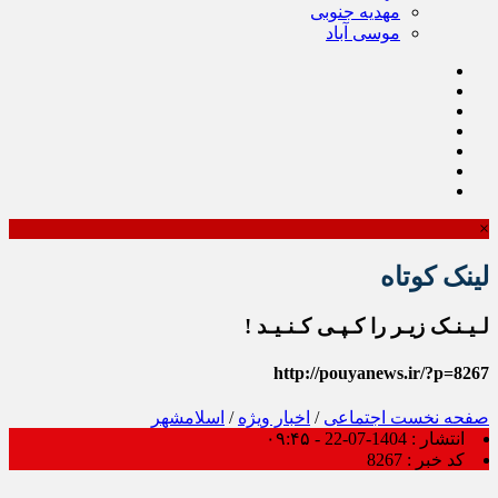
مهدیه جنوبی
موسی آباد
×
لینک کوتاه
لـیـنـک زیـر را کـپـی کـنـیـد !
http://pouyanews.ir/?p=8267
صفحه نخست
اجتماعی
/
اخبار ویژه
/
اسلامشهر
انتشار :
1404-07-22 - ۰۹:۴۵
کد خبر :
8267