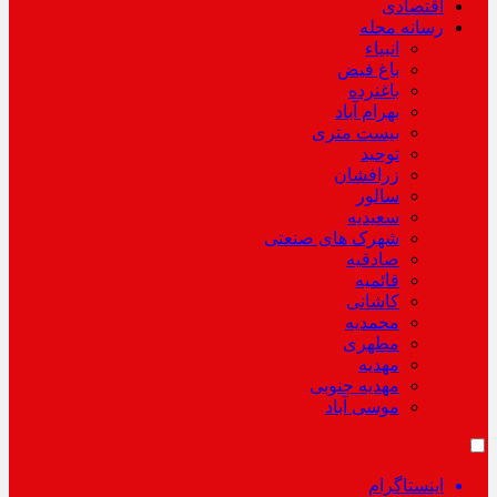
اقتصادی
رسانه محله
انبیاء
باغ فیض
باغنرده
بهرام آباد
بیست متری
توحید
زرافشان
سالور
سعیدیه
شهرک های صنعتی
صادقیه
قائمیه
کاشانی
محمدیه
مطهری
مهدیه
مهدیه جنوبی
موسی آباد
اینستاگرام