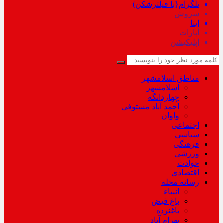
تلگرام{با فیلترشکن)
سروش
ایتا
آپارات
اپلیکیشن
مناطق اسلامشهر
اسلامشهر
چهاردانگه
احمد آباد مستوفی
واوان
اجتماعی
سیاسی
فرهنگی
ورزشی
حوادث
اقتصادی
رسانه محله
انبیاء
باغ فیض
باغنرده
بهرام آباد