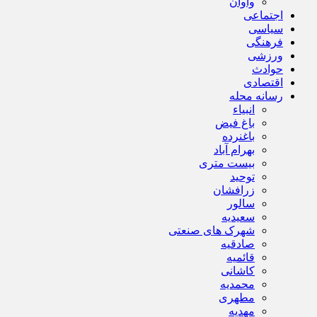
واوان
اجتماعی
سیاسی
فرهنگی
ورزشی
حوادث
اقتصادی
رسانه محله
انبیاء
باغ فیض
باغنرده
بهرام آباد
بیست متری
توحید
زرافشان
سالور
سعیدیه
شهرک های صنعتی
صادقیه
قائمیه
کاشانی
محمدیه
مطهری
مهدیه