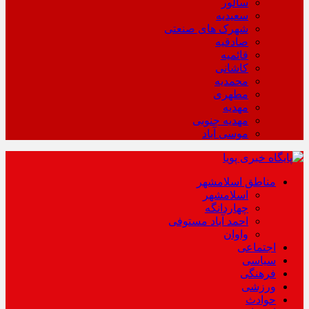
سالور
سعیدیه
شهرک های صنعتی
صادقیه
قائمیه
کاشانی
محمدیه
مطهری
مهدیه
مهدیه جنوبی
موسی آباد
مناطق اسلامشهر
اسلامشهر
چهاردانگه
احمد آباد مستوفی
واوان
اجتماعی
سیاسی
فرهنگی
ورزشی
حوادث