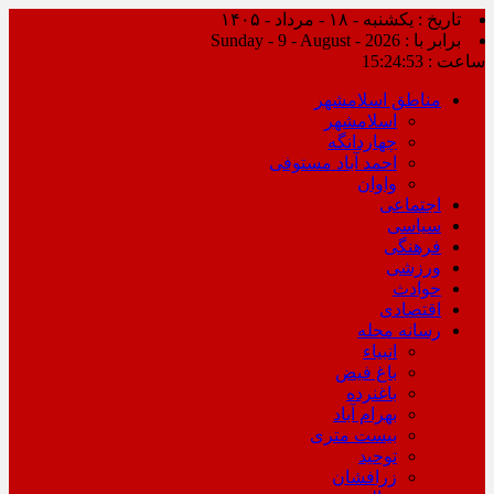
تاریخ : یکشنبه - ۱۸ - مرداد - ۱۴۰۵
برابر با : Sunday - 9 - August - 2026
ساعت :
15:24:53
مناطق اسلامشهر
اسلامشهر
چهاردانگه
احمد آباد مستوفی
واوان
اجتماعی
سیاسی
فرهنگی
ورزشی
حوادث
اقتصادی
رسانه محله
انبیاء
باغ فیض
باغنرده
بهرام آباد
بیست متری
توحید
زرافشان