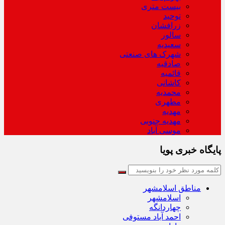
بیست متری
توحید
زرافشان
سالور
سعیدیه
شهرک های صنعتی
صادقیه
قائمیه
کاشانی
محمدیه
مطهری
مهدیه
مهدیه جنوبی
موسی آباد
پایگاه خبری پویا
مناطق اسلامشهر
اسلامشهر
چهاردانگه
احمد آباد مستوفی