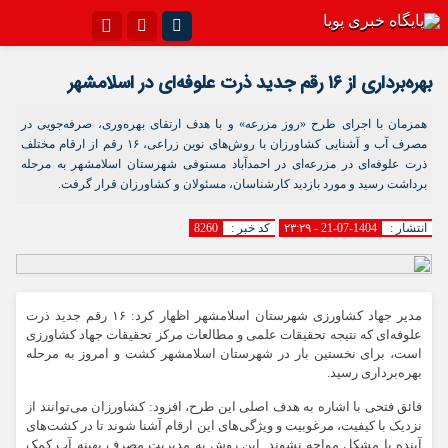
اینستاگرام
تلگرام{با فیلترشکن)
بهره‌برداری از ۱۶ رقم جدید ذرت علوفه‌ای در اسلامشهر
سروش
ایتا
همزمان با اجرای طرح «روز مزرعه» و با هدف ارتقای بهره‌وری، صرفه‌جویی در
آپارات
اپلیکیشن
مصرف آب و آشنایی کشاورزان با روش‌های نوین زراعی، ۱۶ رقم از ارقام مختلف
ذرت علوفه‌ای در مزرعه‌ای در احمدآباد مستوفی شهرستان اسلامشهر به مرحله
برداشت رسید و مورد بازدید کارشناسان، مسئولان و کشاورزان قرار گرفت.
انتشار :
1404-07-21 - ۲۳:۲۹
کد خبر :
8260
مدیر جهاد کشاورزی شهرستان اسلامشهر اظهار کرد: ۱۶ رقم جدید ذرت
علوفه‌ای که نتیجه تحقیقات علمی و مطالعات مرکز تحقیقات جهاد کشاورزی
است، برای نخستین بار در شهرستان اسلامشهر کشت و امروز به مرحله
بهره‌برداری رسید.
فائق فتحی با اشاره به هدف اصلی این طرح، افزود: کشاورزان می‌توانند از
نزدیک با کیفیت، مرغوبیت و ویژگی‌های این ارقام آشنا شوند تا در کشت‌های
آینده با مشکل مواجه نشوند. این روش به مدیریت مصرف بهینه آب کمک