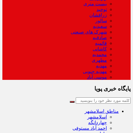
بیست متری
توحید
زرافشان
سالور
سعیدیه
شهرک های صنعتی
صادقیه
قائمیه
کاشانی
محمدیه
مطهری
مهدیه
مهدیه جنوبی
موسی آباد
پایگاه خبری پویا
مناطق اسلامشهر
اسلامشهر
چهاردانگه
احمد آباد مستوفی