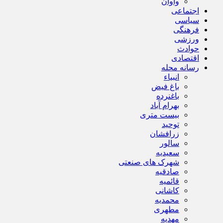
واوان
اجتماعی
سیاسی
فرهنگی
ورزشی
حوادث
اقتصادی
رسانه محله
انبیاء
باغ فیض
باغنرده
بهرام آباد
بیست متری
توحید
زرافشان
سالور
سعیدیه
شهرک های صنعتی
صادقیه
قائمیه
کاشانی
محمدیه
مطهری
مهدیه