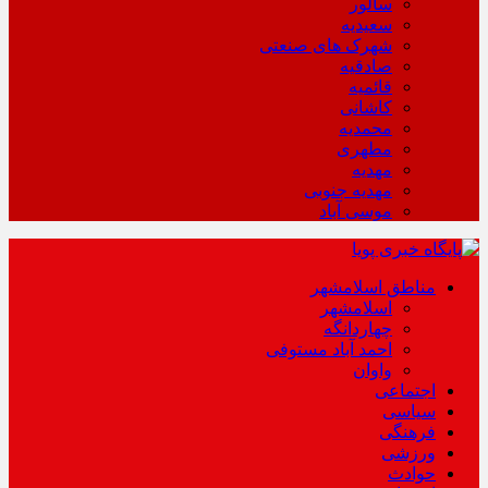
سالور
سعیدیه
شهرک های صنعتی
صادقیه
قائمیه
کاشانی
محمدیه
مطهری
مهدیه
مهدیه جنوبی
موسی آباد
مناطق اسلامشهر
اسلامشهر
چهاردانگه
احمد آباد مستوفی
واوان
اجتماعی
سیاسی
فرهنگی
ورزشی
حوادث