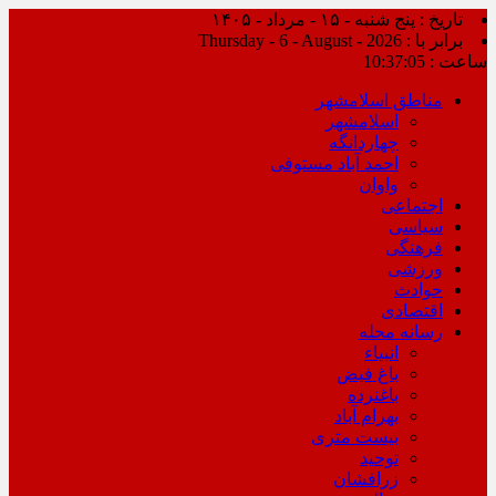
تاریخ : پنج شنبه - ۱۵ - مرداد - ۱۴۰۵
برابر با : Thursday - 6 - August - 2026
ساعت :
10:37:06
مناطق اسلامشهر
اسلامشهر
چهاردانگه
احمد آباد مستوفی
واوان
اجتماعی
سیاسی
فرهنگی
ورزشی
حوادث
اقتصادی
رسانه محله
انبیاء
باغ فیض
باغنرده
بهرام آباد
بیست متری
توحید
زرافشان