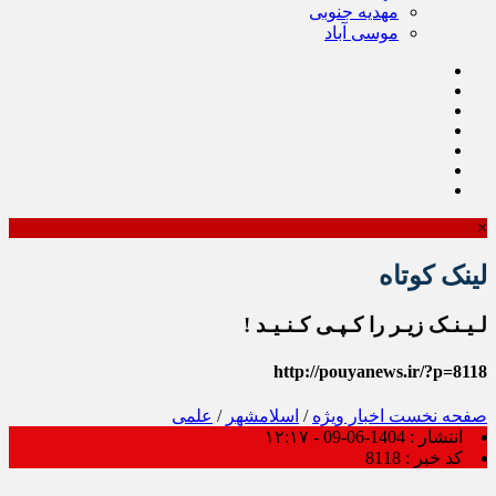
مهدیه جنوبی
موسی آباد
×
لینک کوتاه
لـیـنـک زیـر را کـپـی کـنـیـد !
http://pouyanews.ir/?p=8118
صفحه نخست
اخبار ویژه
/
اسلامشهر
/
علمی
انتشار :
1404-06-09 - ۱۲:۱۷
کد خبر :
8118