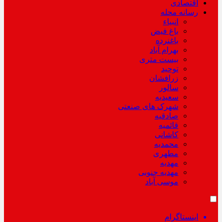
اقتصادی
رسانه محله
انبیاء
باغ فیض
باغنرده
بهرام آباد
بیست متری
توحید
زرافشان
سالور
سعیدیه
شهرک های صنعتی
صادقیه
قائمیه
کاشانی
محمدیه
مطهری
مهدیه
مهدیه جنوبی
موسی آباد
اینستاگرام