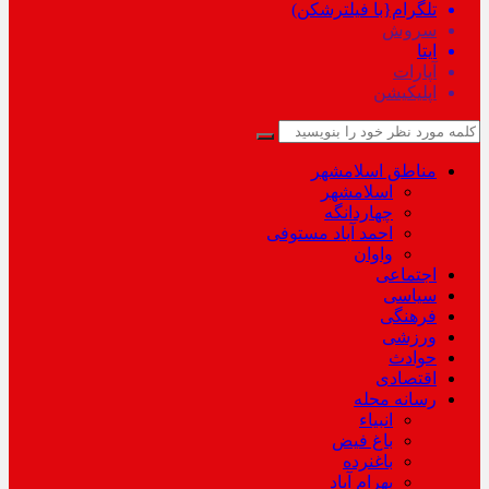
تلگرام{با فیلترشکن)
سروش
ایتا
آپارات
اپلیکیشن
مناطق اسلامشهر
اسلامشهر
چهاردانگه
احمد آباد مستوفی
واوان
اجتماعی
سیاسی
فرهنگی
ورزشی
حوادث
اقتصادی
رسانه محله
انبیاء
باغ فیض
باغنرده
بهرام آباد