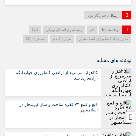
ارسال :
خبرنگار پویا
برچسب ها
جو
رتبه سوم استان تهران
کلزا
مدیر جهاد کشاورزی اسلامشهر
مزارع گندم
مسعود ایلکا
نوشته های مشابه
۲۵هزار مترمربع از اراضی کشاورزی چهاردانگه
آزادسازی شد
قلع و قمع ۷۳ فقره ساخت‌ و ساز غیرمجاز در
اسلامشهر