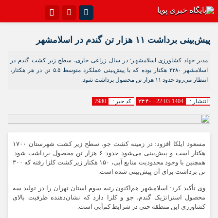
اینستاگرام
تلگرام{با فیلترشکن)
پیش‌بینی برداشت ۱۱ هزار تن گندم در اسلامشهر
سروش
ایتا
مدیر جهاد کشاورزی اسلامشهر: در سال زراعی جاری، سطح زیر کشت گندم در
اسلامشهر ۲۳۸۰ هکتار بوده که با پیش‌بینی عملکرد متوسط ۵.۵ تن در هر هکتار،
آپارات
اپلیکیشن
انتظار می‌رود حدود ۱۱ هزار تن محصول برداشت شود.
انتشار :
1404-03-22 - ۲۳:۴۰
کد خبر :
7980
مسعود ایلکا افزود: در زمینه کشت جو، سطح زیر کشت شهرستان ۱۷۰۰
هکتار است و پیش‌بینی می‌شود حدود ۶ هزار تن محصول برداشت شود.
همچنین با وجود محدودیت منابع آبی، ۱۵۰ هکتار زیر کشت کلزا رفته که ۳۰۰
تن برداشت برای آن پیش‌بینی شده است.
وی تأکید کرد: اسلامشهر هم‌اکنون رتبه سوم استان تهران را در تولید سه
محصول استراتژیک گندم، جو و کلزا دارد که نشان‌دهنده ظرفیت بالای
کشاورزی این منطقه حتی در شرایط کم‌آبی است.