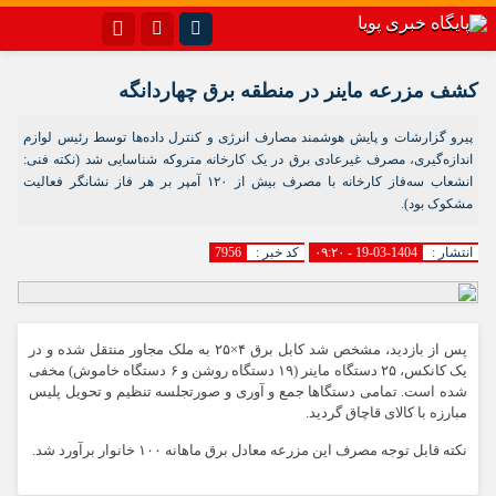
اینستاگرام
تلگرام{با فیلترشکن)
کشف مزرعه ماینر در منطقه برق چهاردانگه
سروش
ایتا
پیرو گزارشات و پایش هوشمند مصارف انرژی و کنترل داده‌ها توسط رئیس لوازم
اندازه‌گیری، مصرف غیرعادی برق در یک کارخانه متروکه شناسایی شد (نکته فنی:
آپارات
اپلیکیشن
انشعاب سه‌فاز کارخانه با مصرف بیش از ۱۲۰ آمپر بر هر فاز نشانگر فعالیت
مشکوک بود).
انتشار :
1404-03-19 - ۰۹:۲۰
کد خبر :
7956
پس از بازدید، مشخص شد کابل برق ۴×۲۵ به ملک مجاور منتقل شده و در
یک کانکس، ۲۵ دستگاه ماینر (۱۹ دستگاه روشن و ۶ دستگاه خاموش) مخفی
شده است. تمامی دستگاها جمع و آوری و صورتجلسه تنظیم و تحویل پلیس
مبارزه با کالای قاچاق گردید.
نکته قابل توجه مصرف این مزرعه معادل برق ماهانه ۱۰۰ خانوار برآورد شد.