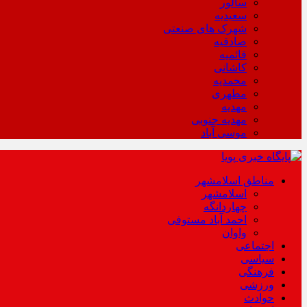
سالور
سعیدیه
شهرک های صنعتی
صادقیه
قائمیه
کاشانی
محمدیه
مطهری
مهدیه
مهدیه جنوبی
موسی آباد
مناطق اسلامشهر
اسلامشهر
چهاردانگه
احمد آباد مستوفی
واوان
اجتماعی
سیاسی
فرهنگی
ورزشی
حوادث