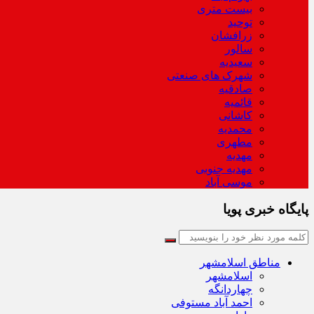
بیست متری
توحید
زرافشان
سالور
سعیدیه
شهرک های صنعتی
صادقیه
قائمیه
کاشانی
محمدیه
مطهری
مهدیه
مهدیه جنوبی
موسی آباد
پایگاه خبری پویا
مناطق اسلامشهر
اسلامشهر
چهاردانگه
احمد آباد مستوفی