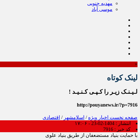
مهدیه جنوبی
موسی آباد
×
لینک کوتاه
لـیـنـک زیـر را کـپـی کـنـیـد !
http://pouyanews.ir/?p=7916
صفحه نخست
اخبار ویژه
/
اسلامشهر
/
اقتصادی
انتشار :
1404-02-23 - ۱۷:۰۶
کد خبر :
7916
با حمایت بنیاد مستضعفان از طریق بنیاد علوی