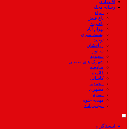
اقتصادی
رسانه محله
انبیاء
باغ فیض
باغنرده
بهرام آباد
بیست متری
توحید
زرافشان
سالور
سعیدیه
شهرک های صنعتی
صادقیه
قائمیه
کاشانی
محمدیه
مطهری
مهدیه
مهدیه جنوبی
موسی آباد
اینستاگرام