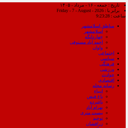
تاریخ : جمعه - ۱۶ - مرداد - ۱۴۰۵
برابر با : Friday - 7 - August - 2026
ساعت :
9:23:29
مناطق اسلامشهر
اسلامشهر
چهاردانگه
احمد آباد مستوفی
واوان
اجتماعی
سیاسی
فرهنگی
ورزشی
حوادث
اقتصادی
رسانه محله
انبیاء
باغ فیض
باغنرده
بهرام آباد
بیست متری
توحید
زرافشان