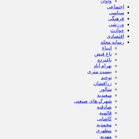
واوان
اجتماعی
سیاسی
فرهنگی
ورزشی
حوادث
اقتصادی
رسانه محله
انبیاء
باغ فیض
باغنرده
بهرام آباد
بیست متری
توحید
زرافشان
سالور
سعیدیه
شهرک های صنعتی
صادقیه
قائمیه
کاشانی
محمدیه
مطهری
مهدیه