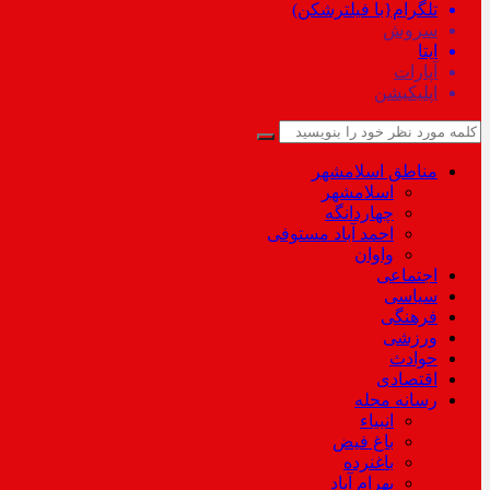
تلگرام{با فیلترشکن)
سروش
ایتا
آپارات
اپلیکیشن
مناطق اسلامشهر
اسلامشهر
چهاردانگه
احمد آباد مستوفی
واوان
اجتماعی
سیاسی
فرهنگی
ورزشی
حوادث
اقتصادی
رسانه محله
انبیاء
باغ فیض
باغنرده
بهرام آباد