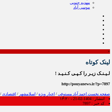
مهدیه جنوبی
موسی آباد
×
لینک کوتاه
لـیـنـک زیـر را کـپـی کـنـیـد !
http://pouyanews.ir/?p=7897
صفحه نخست
احمد آباد مستوفی
/
اخبار ویژه
/
اسلامشهر
/
اقتصادی
/
انتشار :
1404-02-21 - ۱۳:۲۰
کد خبر :
7897