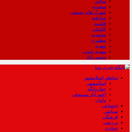
سالور
سعیدیه
شهرک های صنعتی
صادقیه
قائمیه
کاشانی
محمدیه
مطهری
مهدیه
مهدیه جنوبی
موسی آباد
مناطق اسلامشهر
اسلامشهر
چهاردانگه
احمد آباد مستوفی
واوان
اجتماعی
سیاسی
فرهنگی
ورزشی
حوادث