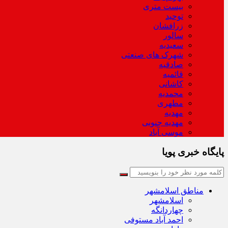
بیست متری
توحید
زرافشان
سالور
سعیدیه
شهرک های صنعتی
صادقیه
قائمیه
کاشانی
محمدیه
مطهری
مهدیه
مهدیه جنوبی
موسی آباد
پایگاه خبری پویا
مناطق اسلامشهر
اسلامشهر
چهاردانگه
احمد آباد مستوفی