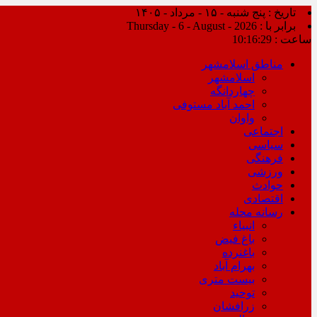
تاریخ : پنج شنبه - ۱۵ - مرداد - ۱۴۰۵
برابر با : Thursday - 6 - August - 2026
ساعت :
10:16:29
مناطق اسلامشهر
اسلامشهر
چهاردانگه
احمد آباد مستوفی
واوان
اجتماعی
سیاسی
فرهنگی
ورزشی
حوادث
اقتصادی
رسانه محله
انبیاء
باغ فیض
باغنرده
بهرام آباد
بیست متری
توحید
زرافشان