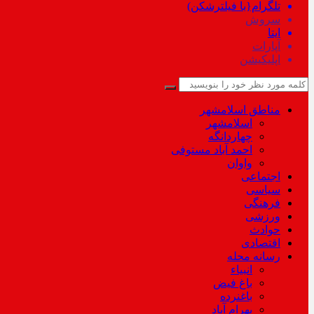
تلگرام{با فیلترشکن)
سروش
ایتا
آپارات
اپلیکیشن
مناطق اسلامشهر
اسلامشهر
چهاردانگه
احمد آباد مستوفی
واوان
اجتماعی
سیاسی
فرهنگی
ورزشی
حوادث
اقتصادی
رسانه محله
انبیاء
باغ فیض
باغنرده
بهرام آباد