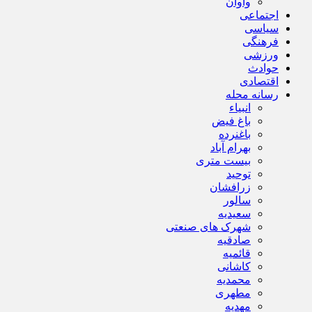
واوان
اجتماعی
سیاسی
فرهنگی
ورزشی
حوادث
اقتصادی
رسانه محله
انبیاء
باغ فیض
باغنرده
بهرام آباد
بیست متری
توحید
زرافشان
سالور
سعیدیه
شهرک های صنعتی
صادقیه
قائمیه
کاشانی
محمدیه
مطهری
مهدیه