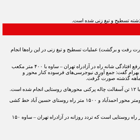
ر یک ماهه گذشته بیش از ۲۰۰ کیلومتر از راه‌های روستایی (به‌صورت رفت و برگشت) عملیات تسطیح و تیغ زنی در این راه‌ها انجام
وی ضمن اشاره به انجام ۸ کیلومتر شانه سازی محور واوان (بلوار حضرت معصومه) با حجم ۱۴۰۰ متر مکعب عملیات خاکی، شانه سازی و رفع افتادگی شانه راه در آزادراه تهران – ساوه با ۴۰۰ متر مکعب
ز بهرام گفت: جمع آوری نیوجرسی‌های فرسوده کنار محور و
رئیس اداره راهداری و حمل و نقل جاده ای اسلامشهر در ادامه تصریح کرد: طی یک ماهه گذشته ۱۰ کیلومتر از آزادراه تهران – ساوه، ۱۳ کیلومتر محور احمدآباد و ۱۵۰۰ متر راه روستای حسین آباد خط کشی
جباری یادآور شد که اداره راهداری و حمل و نقل جاده ای اسلامشهر مسئول نگهداری ۱۱ کیلومتر آزادراه، ۲۲ کیلومتر راه اصلی و ۹۶ کیلومتر راه روستایی است که تردد روزانه در آزادراه تهران – ساوه ۱۵۰