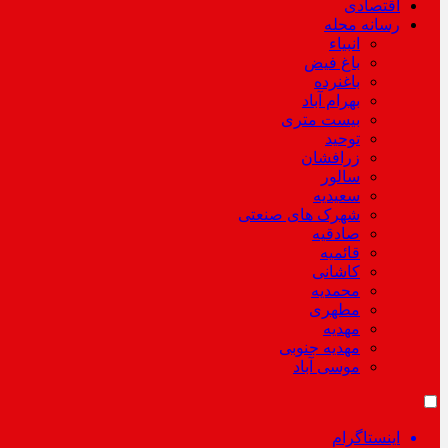
اقتصادی
رسانه محله
انبیاء
باغ فیض
باغنرده
بهرام آباد
بیست متری
توحید
زرافشان
سالور
سعیدیه
شهرک های صنعتی
صادقیه
قائمیه
کاشانی
محمدیه
مطهری
مهدیه
مهدیه جنوبی
موسی آباد
اینستاگرام