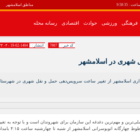
اعت :
9:58:35
مناطق اسلامشهر
فرهنگی
ورزشی
حوادث
اقتصادی
رسانه محله
سیاسی
فرهنگی
کد خبر :
7887
انتشار :
1404-02-19 - ۲۳:۰۳
اقتصادی
رسانه محله
 شهری در اسلامشهر
انبیاء
باغ فیض
اری اسلامشهر از تغییر ساعت سرویس‌دهی حمل و نقل شهری در شهرستا
باغنرده
بهرام آباد
بیست متری
توحید
ترین و مهم‌ترین دغدغه این سازمان برای شهروندان است و با توجه به تغیی
زرافشان
ساعت شروع به کار ادارات، شروع سرویس‌دهی در خطوط چهارگانه اتوبوسرانی اسلامشهر از شنبه تا چهار
سالور