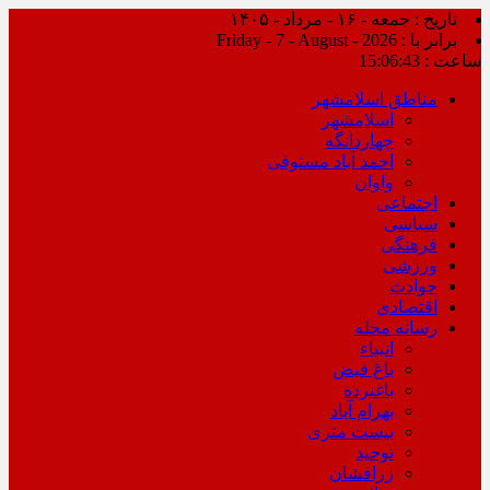
تاریخ : جمعه - ۱۶ - مرداد - ۱۴۰۵
برابر با : Friday - 7 - August - 2026
ساعت :
15:06:43
مناطق اسلامشهر
اسلامشهر
چهاردانگه
احمد آباد مستوفی
واوان
اجتماعی
سیاسی
فرهنگی
ورزشی
حوادث
اقتصادی
رسانه محله
انبیاء
باغ فیض
باغنرده
بهرام آباد
بیست متری
توحید
زرافشان