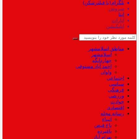
تلگرام{با فیلترشکن)
سروش
ایتا
آپارات
اپلیکیشن
مناطق اسلامشهر
اسلامشهر
چهاردانگه
احمد آباد مستوفی
واوان
اجتماعی
سیاسی
فرهنگی
ورزشی
حوادث
اقتصادی
رسانه محله
انبیاء
باغ فیض
باغنرده
بهرام آباد