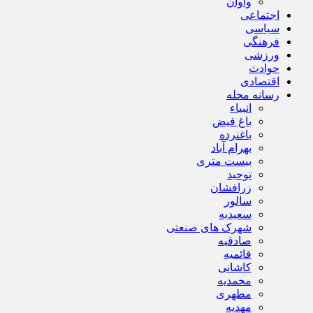
واوان
اجتماعی
سیاسی
فرهنگی
ورزشی
حوادث
اقتصادی
رسانه محله
انبیاء
باغ فیض
باغنرده
بهرام آباد
بیست متری
توحید
زرافشان
سالور
سعیدیه
شهرک های صنعتی
صادقیه
قائمیه
کاشانی
محمدیه
مطهری
مهدیه