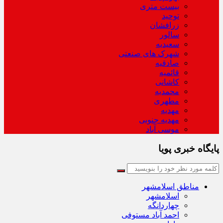
بیست متری
توحید
زرافشان
سالور
سعیدیه
شهرک های صنعتی
صادقیه
قائمیه
کاشانی
محمدیه
مطهری
مهدیه
مهدیه جنوبی
موسی آباد
پایگاه خبری پویا
مناطق اسلامشهر
اسلامشهر
چهاردانگه
احمد آباد مستوفی