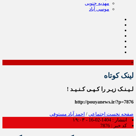
مهدیه جنوبی
موسی آباد
×
لینک کوتاه
لـیـنـک زیـر را کـپـی کـنـیـد !
http://pouyanews.ir/?p=7876
صفحه نخست
اجتماعی
/
احمد آباد مستوفی
انتشار :
1404-02-16 - ۱۹:۰۳
کد خبر :
7876