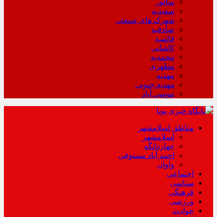
سالور
سعیدیه
شهرک های صنعتی
صادقیه
قائمیه
کاشانی
محمدیه
مطهری
مهدیه
مهدیه جنوبی
موسی آباد
مناطق اسلامشهر
اسلامشهر
چهاردانگه
احمد آباد مستوفی
واوان
اجتماعی
سیاسی
فرهنگی
ورزشی
حوادث