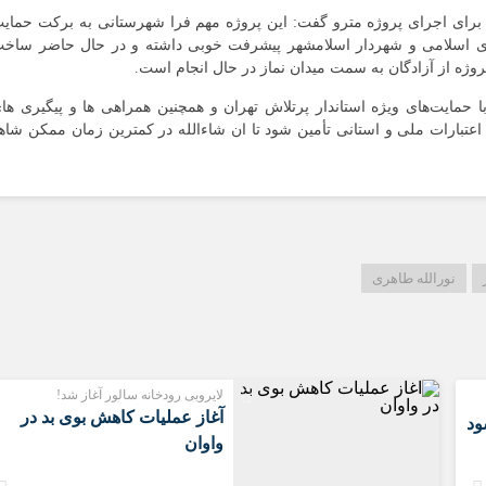
سعیدیه
رای اجرای پروژه مترو گفت: این پروژه مهم فرا شهرستانی به برکت حمای
شهرک های صن
رای اسلامی و شهردار اسلامشهر پیشرفت خوبی داشته و در حال حاضر ساخ
روژه از آزادگان به سمت میدان نماز در حال انجام است.
صادقیه
قائمیه
با حمایت‌های ويژه استاندار پرتلاش تهران و همچنین همراهی ها و پیگیری ها
اعتبارات ملی و استانی تأمین شود تا ان شاءالله در کمترین زمان ممکن شاه
کاشانی
محمدیه
مطهری
مهدیه
مهدیه جنوبی
نورالله طاهری
موسی آباد
لایروبی رودخانه سالور آغاز شد!
آغاز عملیات کاهش بوی بد در
ود
واوان