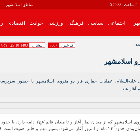
ساعت :
5:25:38
مناطق اسلامشهر
هر
اجتماعی
سیاسی
فرهنگی
ورزشی
حوادث
اقتصادی
رس
سیاسی
فرهنگی
ده
کد خبر :
7667
انتشار :
1403-10-25 - ۱۹:۵۷
اقتصادی
رسانه محله
رو اسلامشهر
انبیاء
باغ فیض
 علیه‌السلام، عملیات حفاری فاز دو متروی اسلامشهر با حضور سرپرس
باغنرده
م آغاز شد.
بهرام آباد
بیست متری
توحید
زرافشان
کیلومتر حفاری، مبلغی بالغ بر ۲ هزار میلیارد تومان و زمان‌بندی حدوداً ۲۴ ماه از امروز آغاز می‌‌شود، بسیار مهم و حائز اهمیت است
سالور