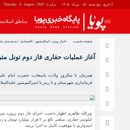
تاریخ : پنج شنبه - ۱۵ - مرداد - ۱۴۰۵
برابر با : Thursday - 6 - August - 2026
مناطق اسلامش
مناطق اسلامشهر
اجتماعی
صفحه نخست
اخبار ویژه
/
اسلامشهر
/
اقتصادی
/
دسته‌بندی نش
اسلامشهر
حوادث
آغاز عملیات حفاری فاز دوم تونل مت
چهاردانگه
احمد آباد مستوفی
واوان
همزمان با سالروز ولادت باسعادت حضرت امام علی
فرمانداری شهرستان و با رمز یا امیرالمومنین علیه‌السلا
امیدواریم با موفقیت کامل به اجرا برسد.