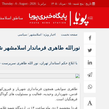
تاریخ : پنج شنبه - ۱۵ - مرداد - ۱۴۰۵
برابر با : Thursday - 6 - August - 2026
مناطق اسلامش
مناطق اسلامشهر
اجتماعی
صفحه نخست
اخبار ویژه
/
اسلامشهر
/
سیاسی
اسلامشهر
حوادث
نورالله طاهری فرماندار اسلامشهر ش
چهاردانگه
احمد آباد مستوفی
واوان
با ابلاغ حکم استاندار تهران، نور الله طاهری سرپرس
طاهری سوابقی همچون فرمانداری شهریار و فیروزکو
قدس، شهرداری وحیدیه، فعالیت و مسئولیت های گوناگون 
فرهنگیان است.
فردا پنجشنبه ۶ دی ماه ساعت 