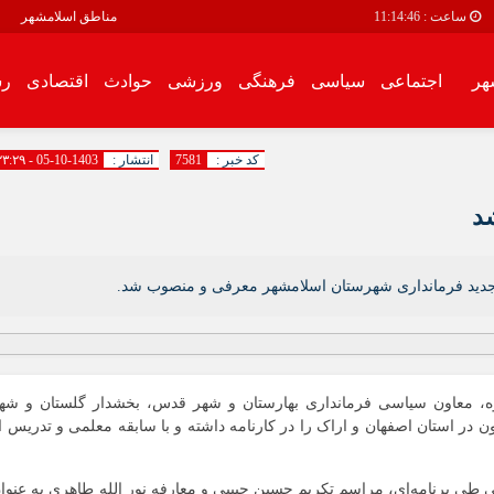
ساعت :
11:14:46
مناطق اسلامشهر
هر
اجتماعی
سیاسی
فرهنگی
ورزشی
حوادث
اقتصادی
رس
سیاسی
فرهنگی
کد خبر :
7581
انتشار :
1403-10-05 - ۲۳:۲۹
اقتصادی
رسانه محله
د
انبیاء
باغ فیض
ت جدید فرمانداری شهرستان اسلامشهر معرفی و منصوب شد.
باغنرده
بهرام آباد
بیست متری
ه، معاون سیاسی فرمانداری بهارستان و شهر قدس، بخشدار گلستان و شه
توحید
در استان اصفهان و اراک را در کارنامه داشته و با سابقه معلمی و تدریس ا
زرافشان
سالور
۱۴ در اردوگاه شهید غلامی طی برنامه‌ای، مراسم تکریم حسین حبیبی و معارفه نور الله طاهری به عنوا