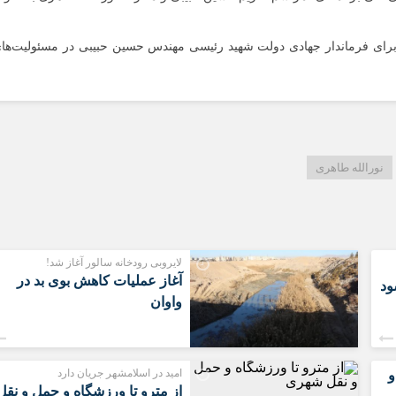
سعیدیه
شهرک های صن
 برای فرماندار جهادی دولت شهید رئیسی مهندس حسین حبیبی در مسئولیت‌ها
صادقیه
قائمیه
کاشانی
محمدیه
مطهری
نورالله طاهری
مهدیه
مهدیه جنوبی
موسی آباد
لایروبی رودخانه سالور آغاز شد!
آغاز عملیات کاهش بوی بد در
ود
واوان
امید در اسلامشهر جریان دارد
و
از مترو تا ورزشگاه و حمل‌ و نقل