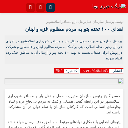
اینستاگرام
تلگرام{با فیلترشکن)
توسط پرسنل سازمان حمل‌ونقل بارو مسافر اسلامشهر:
اهدای ۱۰۰ تخته پتو به مردم مظلوم غزه و لبنان
سروش
ایتا
پرسنل سازمان مدیریت حمل و نقل بار و مسافر شهرداری اسلامشهر در اجرای
آپارات
اپلیکیشن
فرمان رهبر معظم انقلاب مبنی بر کمک به مردم مظلوم لبنان و فلسطین و شرکت
در پویش ایران همدل، نسبت به تهیه ۱۰۰ تخته پتو و ارسال آن به مناطق جنگ زده
اقدام نمودند.
انتشار :
1403-08-30 - ۱۹:۱۹
کد خبر :
7542
حسن گلیج رئیس سازمان مدیریت حمل و نقل بار و مسافر شهرداری
اسلامشهر در این رابطه گفت: همدلی و کمک به مردم بی‌دفاع غزه و لبنان
وظیفه‌ای انسانی است که کارکنان سازمان با تمام توان در آن مشارکت
داشته‌اند.
پتوهای اهدایی با همکاری نهادهای مرتبط به مناطق هدف ارسال خواهند شد
تا در میان مردم آسیب‌دیده توزیع شوند. این اقدام گامی کوچک در حمایت از