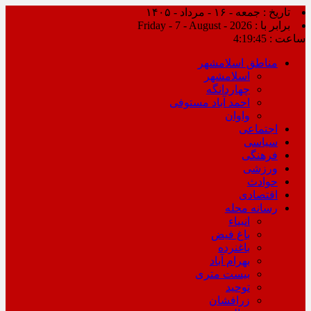
تاریخ : جمعه - ۱۶ - مرداد - ۱۴۰۵
برابر با : Friday - 7 - August - 2026
ساعت :
4:19:45
مناطق اسلامشهر
اسلامشهر
چهاردانگه
احمد آباد مستوفی
واوان
اجتماعی
سیاسی
فرهنگی
ورزشی
حوادث
اقتصادی
رسانه محله
انبیاء
باغ فیض
باغنرده
بهرام آباد
بیست متری
توحید
زرافشان