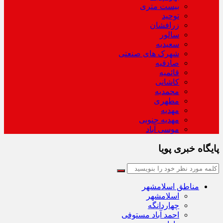
بیست متری
توحید
زرافشان
سالور
سعیدیه
شهرک های صنعتی
صادقیه
قائمیه
کاشانی
محمدیه
مطهری
مهدیه
مهدیه جنوبی
موسی آباد
پایگاه خبری پویا
مناطق اسلامشهر
اسلامشهر
چهاردانگه
احمد آباد مستوفی