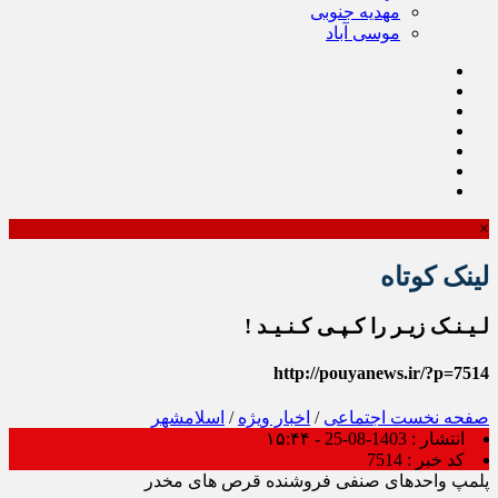
مهدیه جنوبی
موسی آباد
×
لینک کوتاه
لـیـنـک زیـر را کـپـی کـنـیـد !
http://pouyanews.ir/?p=7514
صفحه نخست
اجتماعی
/
اخبار ویژه
/
اسلامشهر
انتشار :
1403-08-25 - ۱۵:۴۴
کد خبر :
7514
پلمپ واحدهای صنفی فروشنده قرص های مخدر