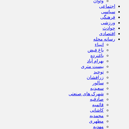
واوان
اجتماعی
سیاسی
فرهنگی
ورزشی
حوادث
اقتصادی
رسانه محله
انبیاء
باغ فیض
باغنرده
بهرام آباد
بیست متری
توحید
زرافشان
سالور
سعیدیه
شهرک های صنعتی
صادقیه
قائمیه
کاشانی
محمدیه
مطهری
مهدیه