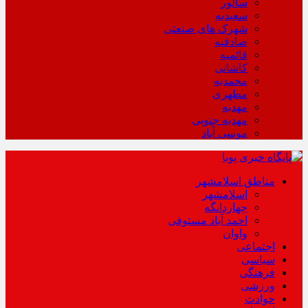
سالور
سعیدیه
شهرک های صنعتی
صادقیه
قائمیه
کاشانی
محمدیه
مطهری
مهدیه
مهدیه جنوبی
موسی آباد
مناطق اسلامشهر
اسلامشهر
چهاردانگه
احمد آباد مستوفی
واوان
اجتماعی
سیاسی
فرهنگی
ورزشی
حوادث