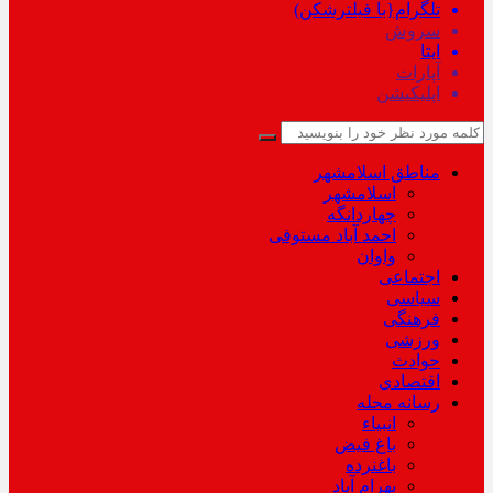
تلگرام{با فیلترشکن)
سروش
ایتا
آپارات
اپلیکیشن
مناطق اسلامشهر
اسلامشهر
چهاردانگه
احمد آباد مستوفی
واوان
اجتماعی
سیاسی
فرهنگی
ورزشی
حوادث
اقتصادی
رسانه محله
انبیاء
باغ فیض
باغنرده
بهرام آباد