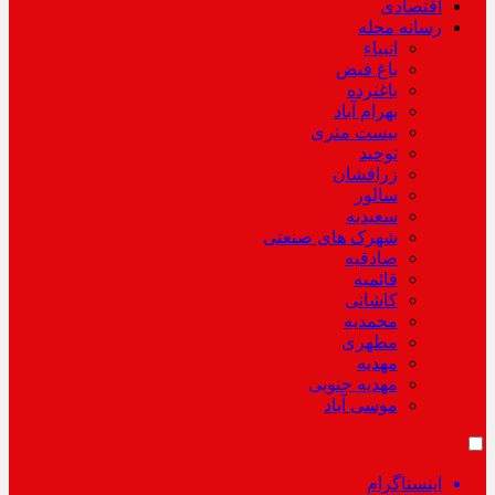
اقتصادی
رسانه محله
انبیاء
باغ فیض
باغنرده
بهرام آباد
بیست متری
توحید
زرافشان
سالور
سعیدیه
شهرک های صنعتی
صادقیه
قائمیه
کاشانی
محمدیه
مطهری
مهدیه
مهدیه جنوبی
موسی آباد
اینستاگرام