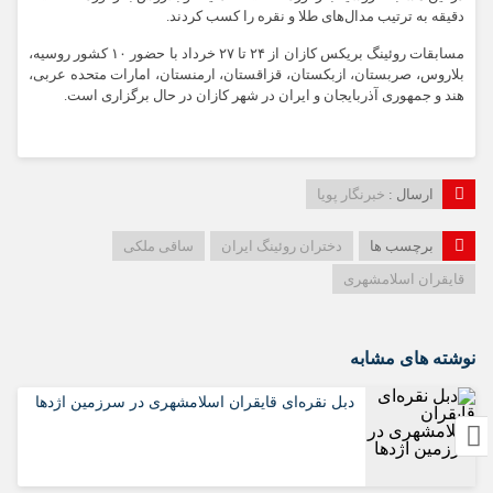
دقیقه به ترتیب مدال‌های طلا و نقره را کسب کردند.
مسابقات روئینگ بریکس کازان از ۲۴ تا ۲۷ خرداد با حضور ۱۰ کشور روسیه،
بلاروس، صربستان، ازبکستان، قزاقستان، ارمنستان، امارات متحده عربی،
هند و جمهوری آذربایجان و ایران در شهر کازان در حال برگزاری است.
ارسال :
خبرنگار پویا
برچسب ها
دختران روئینگ ایران
ساقی ملکی
قایقران اسلامشهری
نوشته های مشابه
دبل نقره‌ای قایقران اسلامشهری در سرزمین اژدها