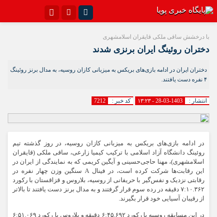
اینستاگرام
تلگرام{با فیلترشکن)
با درخشش ساقی ملکی قایقران اسلامشهری
دختران روئینگ ایران برنزی شدند
سروش
ایتا
دختران ایران در ادامه بازی‌های بریکس به میزبانی کازان روسیه، به مدال برنز روئینگ
آپارات
اپلیکیشن
۴ نفره دست یافتند.
انتشار :
1403-03-28 - ۱۳:۲۳
کد خبر :
7212
در ادامه بازی‌های بریکس به میزبانی کازان روسیه، در روز گذشته تیم
روئینگ دانشگاه آزاد اسلامی با ترکیب کیمیا زارعی، ساقی ملکی (قایقران
اسلامشهری)، مهنا حاجی‌حسینی و آیگین کریمی که به نمایندگی از ایران در
این رقابت‌ها شرکت کرده است، در فینال A سنگین وزن چهار نفره در
رقابتی نزدیک و نفس‌گیر با حریفانی از روسیه، بلاروس و قزاقستان با رکورد
۷:۱۰.۳۶۲ دقیقه در رده سوم قرار گرفتند و به مدال برنز دست یافتند تا بالاتر
از رقیبان آسیایی خود قرار بگیرند.
در این مسابقه روسیه با رکورد ۶:۴۵.۶۹۲ دقیقه و بلاروس با رکورد ۶:۵۱.۰۶۹