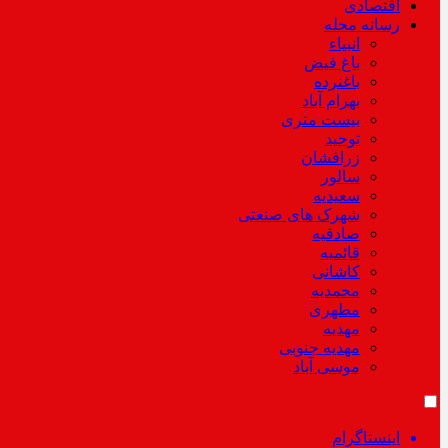
اقتصادی
رسانه محله
انبیاء
باغ فیض
باغنرده
بهرام آباد
بیست متری
توحید
زرافشان
سالور
سعیدیه
شهرک های صنعتی
صادقیه
قائمیه
کاشانی
محمدیه
مطهری
مهدیه
مهدیه جنوبی
موسی آباد
اینستاگرام