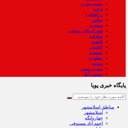
بیست متری
توحید
زرافشان
سالور
سعیدیه
شهرک های صنعتی
صادقیه
قائمیه
کاشانی
محمدیه
مطهری
مهدیه
مهدیه جنوبی
موسی آباد
پایگاه خبری پویا
مناطق اسلامشهر
اسلامشهر
چهاردانگه
احمد آباد مستوفی