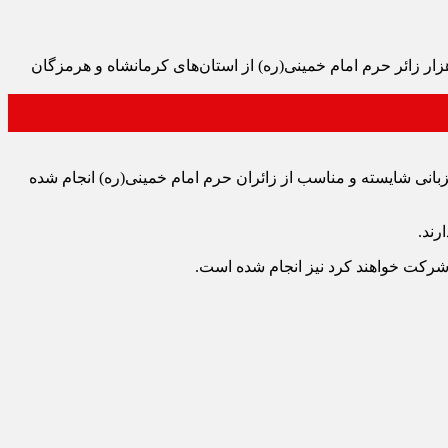
ندار اسلامشهر گفت: به مناسبت برگزاری مراسم سی‌ و پنجمین سالگرد ارتحال امام راحل، شهرستان اسلامشهر هفته آینده میزبان ۹ هزار زائر حرم امام خمینی(ره) از استان‌های کرمانشاه و هرمزگان
زبانی شایسته و مناسب از زائران حرم امام خمینی(ره) انجام شده
رند.