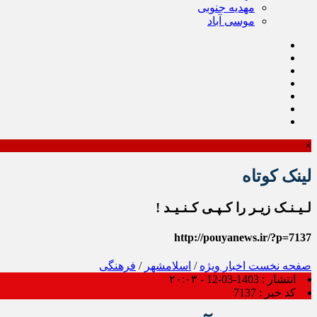
مهدیه جنوبی
موسی آباد
×
لینک کوتاه
لـیـنـک زیـر را کـپـی کـنـیـد !
http://pouyanews.ir/?p=7137
صفحه نخست
اخبار ویژه
/
اسلامشهر
/
فرهنگی
انتشار :
1403-03-12 - ۲۰:۰۳
کد خبر :
7137