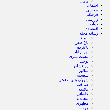
واوان
اجتماعی
سیاسی
فرهنگی
ورزشی
حوادث
اقتصادی
رسانه محله
انبیاء
باغ فیض
باغنرده
بهرام آباد
بیست متری
توحید
زرافشان
سالور
سعیدیه
شهرک های صنعتی
صادقیه
قائمیه
کاشانی
محمدیه
مطهری
مهدیه