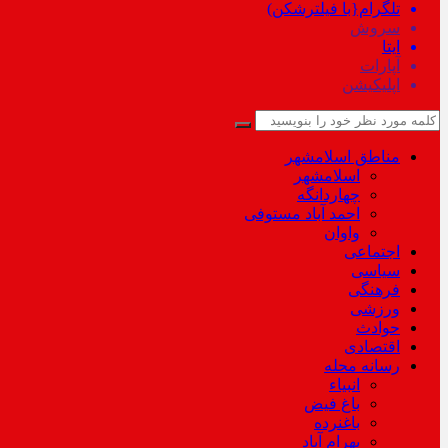
تلگرام{با فیلترشکن)
سروش
ایتا
آپارات
اپلیکیشن
مناطق اسلامشهر
اسلامشهر
چهاردانگه
احمد آباد مستوفی
واوان
اجتماعی
سیاسی
فرهنگی
ورزشی
حوادث
اقتصادی
رسانه محله
انبیاء
باغ فیض
باغنرده
بهرام آباد