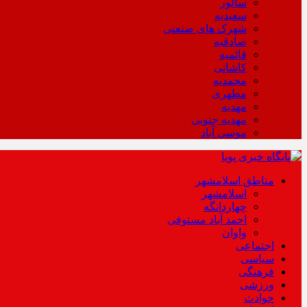
سالور
سعیدیه
شهرک های صنعتی
صادقیه
قائمیه
کاشانی
محمدیه
مطهری
مهدیه
مهدیه جنوبی
موسی آباد
مناطق اسلامشهر
اسلامشهر
چهاردانگه
احمد آباد مستوفی
واوان
اجتماعی
سیاسی
فرهنگی
ورزشی
حوادث