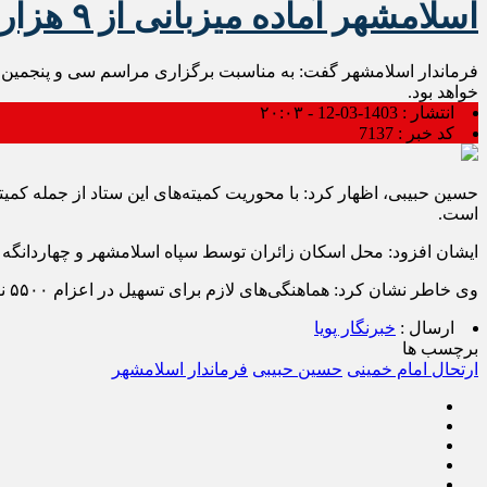
اسلامشهر آماده میزبانی از ۹ هزار زائر حرم امام خمینی(ره)
خواهد بود.
انتشار :
1403-03-12 - ۲۰:۰۳
کد خبر :
7137
حسین حبیبی، اظهار کرد: با محوریت کمیته‌های این ستاد از جمله کمی
است.
ایشان افزود: محل اسکان زائران توسط سپاه اسلامشهر و چهاردانگه تعی
وی خاطر نشان کرد: هماهنگی‌های لازم برای تسهیل در اعزام ۵۵۰۰ نفر از زائرانی که از شهرستان اسلامشهر در مراسم ارتحال امام راحل شرکت خواهند کرد نیز انجام شده است.
ارسال :
خبرنگار پویا
برچسب ها
ارتحال امام خمینی
حسین حبیبی
فرماندار اسلامشهر