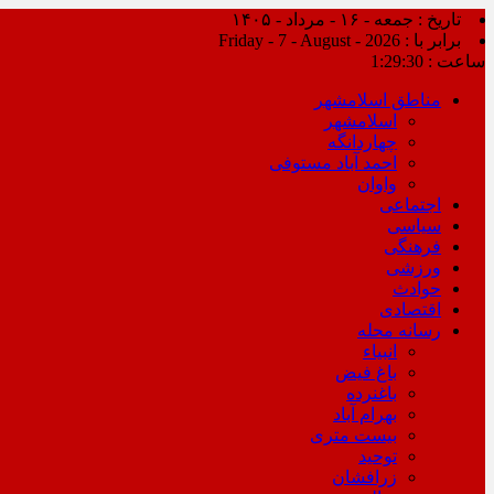
تاریخ : جمعه - ۱۶ - مرداد - ۱۴۰۵
برابر با : Friday - 7 - August - 2026
ساعت :
1:29:30
مناطق اسلامشهر
اسلامشهر
چهاردانگه
احمد آباد مستوفی
واوان
اجتماعی
سیاسی
فرهنگی
ورزشی
حوادث
اقتصادی
رسانه محله
انبیاء
باغ فیض
باغنرده
بهرام آباد
بیست متری
توحید
زرافشان