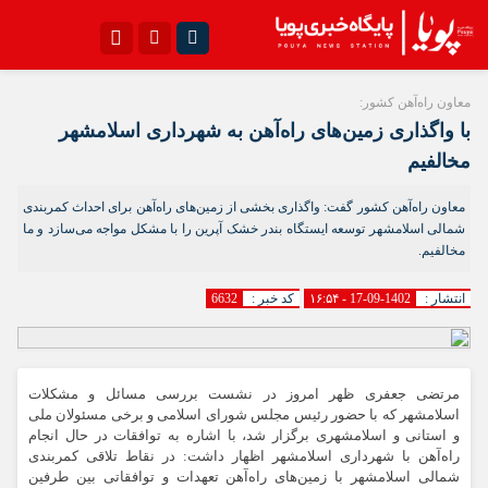
اینستاگرام
تلگرام{با فیلترشکن)
معاون راه‌آهن کشور:
با واگذاری زمین‌های راه‌آهن به شهرداری اسلامشهر
سروش
ایتا
مخالفیم
آپارات
اپلیکیشن
معاون راه‌آهن کشور گفت: واگذاری بخشی از زمین‌های راه‌آهن برای احداث کمربندی
شمالی اسلامشهر توسعه ایستگاه بندر خشک آپرین را با مشکل مواجه می‌سازد و ما
مخالفیم.
انتشار :
1402-09-17 - ۱۶:۵۴
کد خبر :
6632
مرتضی جعفری ظهر امروز در نشست بررسی مسائل و مشکلات
اسلامشهر که با حضور رئیس مجلس شورای اسلامی و برخی مسئولان ملی
و استانی و اسلامشهری برگزار شد، با اشاره به توافقات در حال انجام
راه‌آهن با شهرداری اسلامشهر اظهار داشت: در نقاط تلاقی کمربندی
شمالی اسلامشهر با زمین‌های راه‌آهن تعهدات و توافقاتی بین طرفین