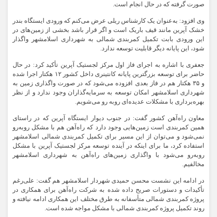
صورت گرفته که در حال انجام است.
وی افزود: به‌عنوان یک کارشناس ریلی عرض می‌کنم که ورودی ایستگاه بندر
خشک آپرین مانند قیف باریک است و اگر قرار باشد بخشی از زمین‌های در
این ورودی بابت تکمیل کمربندی شمالی به شهرداری اسلامشهر واگذار
شود، این پایانه دیگر قابلیت توسعه ندارد.
جعفری با اشاره به اجرای فاز اول مرکز لجستیک آپرین تأکید کرد: در حال
حاضر برای توسعه بزرگترین پایانه کانتینری داخل کشور ۱۲ هکتار اجرا شده
و ۳۵ هکتار هم در فاز بعدی افزوده می‌شود که در صورت واگذاری زمین به
شهرداری اسلامشهر امکان توسعه به سرمایه‌گذاران وجود ندارد و از نظر
بهره‌برداری با مشکلات عدیده‌ای روبه رو می‌شویم.
معاون راه‌آهن کشور گفت: در جنوب دیوار ایستگاه آپرین که در راستای
همین کمربندی است زمین‌هایی وجود دارد که راه‌آهن هم با مشکل روبه‌رو
نمی‌شود و می‌توان از این مسیر برای تکمیل کمربندی شمالی اسلامشهر
استفاده کرد، ما برای اینکه در آینده توسعه مرکز لجستیک آپرین با مشکل
روبه‌رو می‌شود با واگذاری زمین‌های راه‌آهن به شهرداری اسلامشهر
مخالفیم.
در ادامه این نشست محسن حمیدی شهردار اسلامشهر هم گفت: علی‌رغم
تأکیدات و دستورات صریح داده شده به شرکت راه‌آهن برای همکاری در
پروژه کمربندی شمالی متأسفانه به طرق مختلف این همکاری ادامه نیافته و
روند تکمیل پروژه کمربندی شمالی با مشکل مواجه شده است.