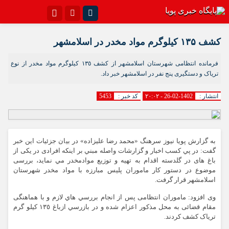
اینستاگرام
تلگرام{با فیلترشکن)
کشف ۱۳۵ کیلوگرم مواد مخدر در اسلامشهر
سروش
ایتا
فرمانده انتظامی شهرستان اسلامشهر از کشف ١٣٥ کیلوگرم مواد مخدر از نوع
تریاک و دستگیری پنج نفر در اسلامشهر خبر داد.
آپارات
اپلیکیشن
انتشار :
1402-02-26 - ۲۰:۰۲
کد خبر :
5453
به گزارش پویا نیوز سرهنگ «محمد رضا علیزاده» در بیان جزئیات این خبر
گفت: در پي کسب اخبار و گزارشات واصله مبني بر اینکه افرادی در یکی از
باغ های در گلدسته اقدام به تهیه و توزيع موادمخدر مي نمايد، بررسی
موضوع در دستور کار ماموران پلیس مبارزه با مواد مخدر شهرستان
اسلامشهر قرار گرفت.
وی افزود: ماموران انتظامی پس از انجام بررسي هاي لازم و با هماهنگی
مقام قضائی به محل مذکور اعزام شده و در بازرسي ازباغ ١٣٥ کیلو گرم
تریاک کشف کردند.