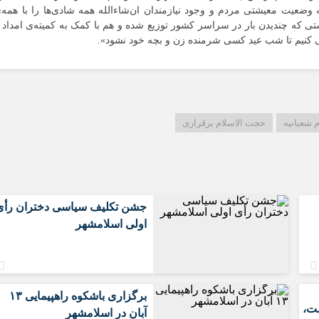
سعیدیه
ه‌ وضعیت معیشتی مردم و وجود نیازمندان ان‌شاءالله همه شادی‌ها را با همه‌
تی که چندیدن بار در سراسر کشور توزیع شده و هم با کمک به کمیته‌ی امداد 
شهرک های صن
ی کنیم تا شب عید کسی شرمنده زن و بچه‌ خود نشود».
صادقیه
قائمیه
کاشانی
محمدیه
م شعبانیه
حجت الاسلام برقراری
مطهری
مهدیه
مهدیه جنوبی
موسی آباد
جشن تکلیف سیاسی دختران رأی
اولی اسلامشهر
برگزاری باشکوه راهپیمایی ۱۳
ت،
آبان در اسلامشهر