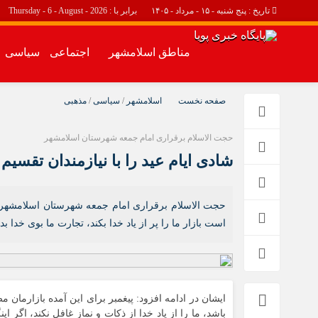
تاریخ : پنج شنبه - ۱۵ - مرداد - ۱۴۰۵
برابر با : Thursday - 6 - August - 2026
مناطق اسلامشهر
اجتماعی
سیاسی
مناطق اسلامشهر
اجتماعی
صفحه نخست
اسلامشهر
/
سیاسی
/
مذهبی
اسلامشهر
حوادث
حجت الاسلام برقراری امام جمعه شهرستان اسلامشهر
چهاردانگه
شادی ایام عید را با نیازمندان تقسیم 
احمد آباد مستوفی
واوان
حجت الاسلام برقراری امام جمعه شهرستان اسلامشهر گفت:
است بازار ما را پر از یاد خدا بکند، تجارت ما بوی خدا بد
ایشان در ادامه افزود: پیغمبر برای این آمده بازارمان
باشد، ما را از یاد خدا از ذکات و نماز غافل نکند، اگر ا