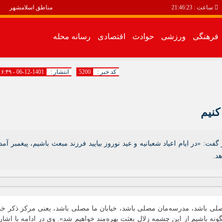
ساعت :
21:46:23
مناطق اسلامشهر
فرهنگی
ورزشی
حوادث
اقتصادی
رسانه محله
سیاسی
فرهنگی
کد خبر :
5200
انتشار :
1401-12-06 - ۱۶:۴۹
اقتصادی
رسانه محله
کنیم
انبیاء
باغ فیض
باغنرده
 «در ایام اعیاد شعبانیه و عید نوروز بیایید فرزند مبعث باشیم، پیغمبر آمد
بهرام آباد
هد.
بیست متری
توحید
زرافشان
 مصلی باشد، مدرسه‌مان مصلی باشد، خیابان ما مصلی باشد، یعنی مرکز ذکر خد
سالور
ینگونه باشیم از این چشمه زلال بعثت بهره‌مند خواهیم شد». وی در ادامه با اشار