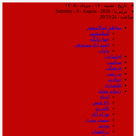
تاریخ : شنبه - ۱۷ - مرداد - ۱۴۰۵
برابر با : Saturday - 8 - August - 2026
ساعت :
20:53:24
مناطق اسلامشهر
اسلامشهر
چهاردانگه
احمد آباد مستوفی
واوان
اجتماعی
سیاسی
فرهنگی
ورزشی
حوادث
اقتصادی
رسانه محله
انبیاء
باغ فیض
باغنرده
بهرام آباد
بیست متری
توحید
زرافشان