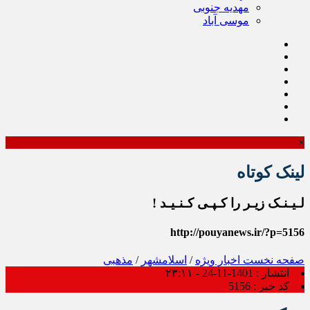
مهدیه جنوبی
موسی آباد
×
لینک کوتاه
لـیـنـک زیـر را کـپـی کـنـیـد !
http://pouyanews.ir/?p=5156
صفحه نخست
اخبار ویژه
/
اسلامشهر
/
مذهبی
انتشار :
1401-11-24 - ۲۳:۱۱
کد خبر :
5156