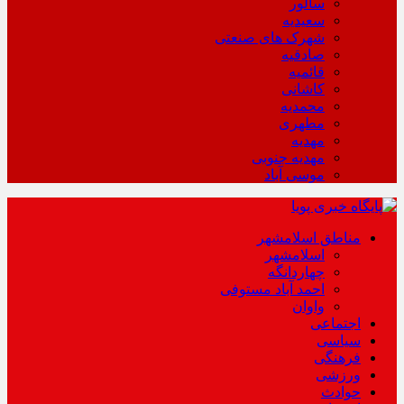
سالور
سعیدیه
شهرک های صنعتی
صادقیه
قائمیه
کاشانی
محمدیه
مطهری
مهدیه
مهدیه جنوبی
موسی آباد
مناطق اسلامشهر
اسلامشهر
چهاردانگه
احمد آباد مستوفی
واوان
اجتماعی
سیاسی
فرهنگی
ورزشی
حوادث