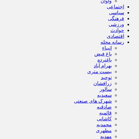
واوان
اجتماعی
سیاسی
فرهنگی
ورزشی
حوادث
اقتصادی
رسانه محله
انبیاء
باغ فیض
باغنرده
بهرام آباد
بیست متری
توحید
زرافشان
سالور
سعیدیه
شهرک های صنعتی
صادقیه
قائمیه
کاشانی
محمدیه
مطهری
مهدیه