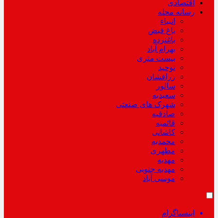
اقتصادی
رسانه محله
انبیاء
باغ فیض
باغنرده
بهرام آباد
بیست متری
توحید
زرافشان
سالور
سعیدیه
شهرک های صنعتی
صادقیه
قائمیه
کاشانی
محمدیه
مطهری
مهدیه
مهدیه جنوبی
موسی آباد
اینستاگرام