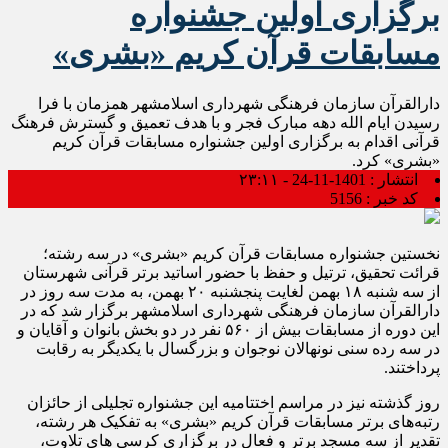
برگزاری اولین جشنواره
مسابقات قرآن کریم «بشری»
دارالقرآن سازمان فرهنگی شهرداری اسلامشهر همزمان با فرا
رسیدن ایام الله دهه مبارک فجر و با هدف تعمیق و گسترش فرهنگ
قرآنی اقدام به برگزاری اولین جشنواره مسابقات قرآن کریم
«بشری» کرد.
انتشار :
1401-11-24 - ۲۳:۱۱
کد خبر :
5156
نخستین جشنواره مسابقات قرآن کریم «بشری» در سه رشته؛
قرائت تحقیق، ترتیل و حفظ با حضور اساتید برتر قرآنی شهرستان
از سه شنبه ۱۸ بهمن لغایت پنجشنبه ۲۰ بهمن، به مدت سه روز در
دارالقرآن سازمان فرهنگی شهرداری اسلامشهر برگزار شد که در
این دوره از مسابقات بیش از ۵۶۰ نفر در دو بخش بانوان و آقایان و
در سه رده سنی نونهالان نوجوان و بزرگسال با یکدیگر به رقابت
پرداختند.
روز گذشته نیز در مراسم اختتامیه این جشنواره تجلیلی از حائزان
رتبه‌های برتر مسابقات قرآن کریم «بشری» به تفکیک هر رشته،
تقدیر از سه مسجد برتر و فعال در برگزاری کرسی های تلاوت،