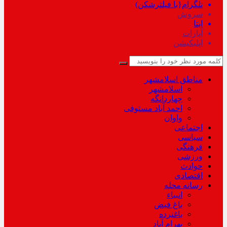
تلگرام{با فیلترشکن)
سروش
ایتا
آپارات
اپلیکیشن
مناطق اسلامشهر
اسلامشهر
چهاردانگه
احمد آباد مستوفی
واوان
اجتماعی
سیاسی
فرهنگی
ورزشی
حوادث
اقتصادی
رسانه محله
انبیاء
باغ فیض
باغنرده
بهرام آباد