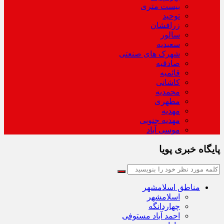
بیست متری
توحید
زرافشان
سالور
سعیدیه
شهرک های صنعتی
صادقیه
قائمیه
کاشانی
محمدیه
مطهری
مهدیه
مهدیه جنوبی
موسی آباد
پایگاه خبری پویا
مناطق اسلامشهر
اسلامشهر
چهاردانگه
احمد آباد مستوفی