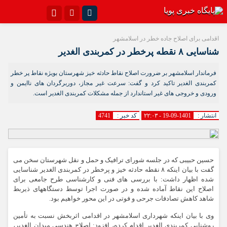
اینستاگرام
تلگرام{با فیلترشکن)
اقدامی برای اصلاح جاده خطر در اسلامشهر
شناسایی ۸ نقطه پرخطر در کمربندی الغدیر
سروش
ایتا
فرماندار اسلامشهر بر ضرورت اصلاح نقاط حادثه خیز شهرستان بویژه نقاط پر خطر
آپارات
اپلیکیشن
کمربندی الغدیر تاکید کرد و گفت: سرعت غیر مجاز، دوربرگردان های ناایمن و
ورودی و خروجی های غیر استاندارد از جمله مشکلات کمربندی الغدیر است.
انتشار :
1401-09-19 - ۲۲:۰۳
کد خبر :
4741
حسین حبیبی که در جلسه شورای ترافیک و حمل و نقل شهرستان سخن می
گفت با بیان اینکه ۸ نقطه حادثه خیز و پرخطر در کمربندی الغدیر شناسایی
شده اظهار داشت: با بررسی های فنی و کارشناسی طرح جامعی برای
اصلاح این نقاط آماده شده و در صورت اجرا توسط دستگاههای ذیربط
شاهد کاهش تصادفات جرحی و فوتی در این محور خواهیم بود.
وی با بیان اینکه شهرداری اسلامشهر در اقدامی اثربخش نسبت به تأمین
روشنایی کمربندی الغدیر اقدام کرده، افزود: اصلاح هندسی میدان الغدیر،