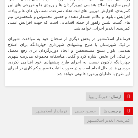
ایمن سازی و اصلاح هندسی دوربرگردان ها و ورودی ها و خروجی های این
کمربندی، افزایش دوربین های ثبت تخلف سرعت، نصب پل های عابر پیاده،
افزایش تابلوها و علائم هشدار دهنده و حضور محسوس و نامحسوس تیم
های گشت پلیس راهور از جمله اقداماتی است که جهت افزایش ایمنی
کمربندی الغدیر اجرایی خواهد شد.
فرماندار اسلامشهر در بخش دیگری از سخنان خود به موافقت شورای
ترافیک شهرستان با طرح پیشنهادی شهرداری چهاردانگه برای اصلاح
هندسی بلوار بسیج مستضعفین و ایجاد دوربرگردان برای رفع معضل
ترافیکی این بخش اشاره کرد و گفت: متاسفانه مجموعه مدیریت شهری
چهاردانگه تاکنون نسبت به اجرای طرح پیشنهادی خود اقدامی نکرده،
بررسی ها در حال انجام است و در صورت اثبات قصور و کم کاری در اجرای
این طرح با خاطیان برخورد قانونی خواهد شد.
ارسال :
خبرنگار پویا
برچسب ها
حسین حبیبی
فرماندار اسلامشهر
کمربندی الغدیر اسلامشهر