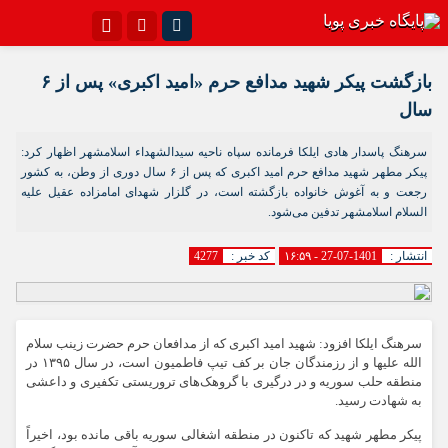
اینستاگرام
تلگرام{با فیلترشکن)
بازگشت پیکر شهید مدافع حرم «امید اکبری» پس از ۶
سروش
ایتا
سال
آپارات
اپلیکیشن
سرهنگ پاسدار هادی ایلکا فرمانده سپاه ناحیه سیدالشهداء اسلامشهر اظهار کرد:
پیکر مطهر شهید مدافع حرم امید اکبری که پس از ۶ سال دوری از وطن، به کشور
رجعت و به آغوش خانواده بازگشته است، در گلزار شهدای امامزاده عقیل علیه
السلام اسلامشهر تدفین می‌شود.
انتشار :
1401-07-27 - ۱۶:۵۹
کد خبر :
4277
سرهنگ ایلکا افزود: شهید امید اکبری که از مدافعان حرم حضرت زینب سلام
الله علیها و از رزمندگان جان بر کف تیپ فاطمیون است، در سال ۱۳۹۵ در
منطقه حلب سوریه و در درگیری با گروهک‌های تروریستی تکفیری و داعشی
به شهادت رسید.
پیکر مطهر شهید که تاکنون در منطقه اشغالی سوریه باقی مانده بود، اخیراً