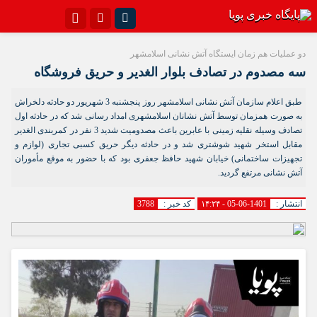
اینستاگرام
تلگرام{با فیلترشکن)
دو عملیات هم زمان ایستگاه آتش نشانی اسلامشهر
سه مصدوم در تصادف بلوار الغدیر و حریق فروشگاه
سروش
ایتا
طبق اعلام سازمان آتش نشانی اسلامشهر روز پنجشنبه 3 شهریور دو حادثه دلخراش
آپارات
اپلیکیشن
به صورت همزمان توسط آتش نشانان اسلامشهری امداد رسانی شد که در حادثه اول
تصادف وسیله نقلیه زمینی با عابرین باعث مصدومیت شدید 3 نفر در کمربندی الغدیر
مقابل استخر شهید شوشتری شد و در حادثه دیگر حریق کسبی تجاری (لوازم و
تجهیزات ساختمانی) خیابان شهید حافظ جعفری بود که با حضور به موقع مأموران
آتش نشانی مرتفع گردید.
انتشار :
1401-06-05 - ۱۴:۲۴
کد خبر :
3788