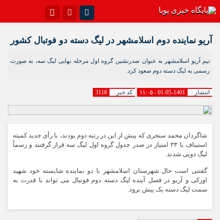
اینستاگرام
تلگرام{با فیلترشکن)
آریو نماینده دوم اسلامشهر در لیگ دسته دو فوتبال کشور
سروش
ایتا
تیم آریو اسلامشهر به عنوان صدرنشین گروه اول مرحله نهایی لیگ سه، به صورت
رسمی به لیگ دسته دوم صعود کرد.
آپارات
اپلیکیشن
انتشار :
1401-05-01 - ۱۱:۰۵
کد خبر :
3118
شاگردان محمد سنجری که پیش از این در رتبه دوم بودند، با رأی جدید کمیته
استیناف با ۳۳ امتیاز در صدر جدول گروه اول لیگ سه قرار گرفتند و رسماً
لیگ دویی شدند.
گفتنی است حال شهرستان اسلامشهر با دو نماینده شایسته خود شهید
اورکی و آریو در فصل آینده لیگ دسته دوم فوتبال می تواند با قدرت به
سمت لیگ دسته یک پیش برود.