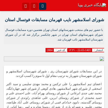
اینستاگرام
تلگرام{با فیلترشکن)
شورای اسلامشهر نایب قهرمان مسابقات فوتسال استان
سروش
ایتا
با حضور تیم های منتخب شهرستانهای استان تهران هفتمین دوره مسابقات فوتسال
شورای شهرستانهای استان تهران در شهر چابکسر برگزار شد که در آن شورای
آپارات
اپلیکیشن
شهرستان اسلامشهر نائب قهرمان شد.
انتشار :
1401-03-22 - ۱۲:۳۱
کد خبر :
2884
در این مسابقات شورای شهرستان ری ، شورای شهرستان اسلامشهر و
شورای شهرستان شهریار به ترتیب مقام اول تا سوم را کسب کردند.
اعضای تیم اسلامشهر را علی ترکمن و محمد مهدی سلیمی و سید اکبر
اسحقی از شورای شهر اسلامشهر، هادی کوهی از شورای شهر چهاردانگه،
محمد تقی جدی ابرغانی از شورای روستای بهرام
آباد، علی احمدی علی و
حمید محمدی از شورای روستای ایرین، علی شاهدی راوندی از شورای
روستای گلدسته، داوود خدادای قمی از شورای روستای علی
آباد طپانچه،
مجتبی علیپور و شهرام یاری از شورای روستا شاتره و امیر رضا کیانی از