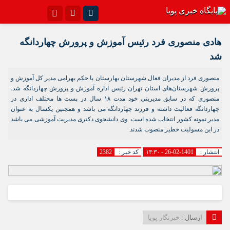
اینستاگرام
تلگرام{با فیلترشکن)
هادی منصوری فرد رئیس آموزش و پرورش چهاردانگه
سروش
ایتا
شد
آپارات
اپلیکیشن
منصوری فرد از مدیران فعال شهرستان بهارستان با حکم بهرامی مدیر کل آموزش و
پرورش شهرستان‌های استان تهران رئیس اداره آموزش و پرورش چهاردانگه شد.
منصوری که در سابق مدیریتی خود مدت ۱۸ سال در پست ها مختلف اداری در
چهاردانگه فعالیت داشته و فرزند چهاردانگه می باشد و همچنین یکسال به عنوان
مدیر نمونه کشور انتخاب شده است. وی دانشجوی دکتری مدیریت آموزشی می باشد
در این مسولیت خطیر منصوب شدند.
انتشار :
1401-02-26 - ۱۳:۳۰
کد خبر :
2382
ارسال :
خبرنگار پویا