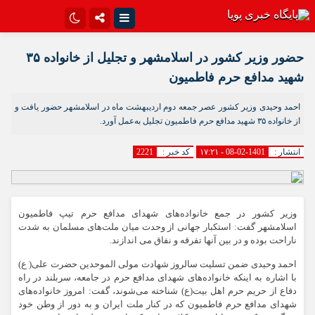
اینستاگرام
تلگرام{با فیلترشکن)
حضور وزیر کشور در اسلامشهر و تجلیل از خانواده ۳۵
سروش
ایتا
شهید مدافع حرم فاطمیون
آپارات
اپلیکیشن
احمد وحیدی وزیر کشور عصر جمعه دوم اردیبهشت ماه در اسلامشهر حضور یافت و
از خانواده ۳۵ شهید مدافع حرم فاطمیون تجلیل به‌عمل آورد.
انتشار :
1401-02-08 - ۱۷:۲۱
کد خبر :
2221
وزیر کشور در جمع خانواده‌های شهدای مدافع حرم تیپ فاطمیون
اسلامشهر گفت: استکبار جهانی از وحدت میان ملت‌های مسلمان به شدت
ناراحت بوده و در بین آنها تفرقه و نفاق می اندازند.
احمد وحیدی ضمن تسلیت سالروز شهادت مولی الموحدین حضرت علی( ع)
با اشاره به اینکه خانواده‌های شهدای مدافع حرم در جامعه، سربلند در راه
دفاع از حریم حرم اهل بیت(ع) شناخته می‌شوند، گفت: امروز خانواده‌های
شهدای مدافع حرم فاطمیون که در کنار ملت ایران و به دور از وطن خود