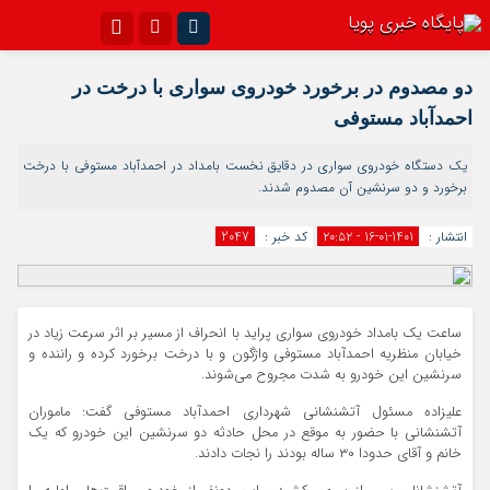
اینستاگرام
تلگرام{با فیلترشکن)
دو مصدوم در برخورد خودروی سواری با درخت در
احمدآباد مستوفی
سروش
ایتا
آپارات
اپلیکیشن
یک دستگاه خودروی سواری در دقایق نخست بامداد در احمدآباد مستوفی با درخت
برخورد و دو سرنشین آن مصدوم شدند.
انتشار :
1401-01-16 - ۲۰:۵۲
کد خبر :
2047
ساعت یک بامداد خودروی سواری پراید با انحراف از مسیر بر اثر سرعت زیاد در
خیابان منظریه احمدآباد مستوفی واژگون و با درخت برخورد کرده و راننده و
سرنشین این خودرو به شدت مجروح می‌شوند.
علیزاده مسئول آتشنشانی شهرداری احمدآباد مستوفی گفت: ماموران
آتشنشانی با حضور به موقع در محل حادثه دو سرنشین این خودرو که یک
خانم و آقای حدودا ۳۰ ساله بودند را نجات دادند.