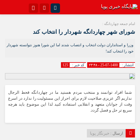
اینستاگرام
تلگرام{با فیلترشکن)
امام جمعه چهاردانگه :
شورای شهر چهاردانگه شهردار را انتخاب کند
سروش
ایتا
وزرا و استانداران دولت انتخاب و انتصاب شدند اما این شورا هنوز نتوانسته شهردار
آپارات
اپلیکیشن
خود را انتخاب کند!
انتشار :
1400-07-25 - ۲۳:۴۸
کد خبر :
125
شما افراد توانمند و منتخب مردم هستید ما در چهاردانگه قحط الرجال
نداریم اگر عزیزی صلاحیت لازم برای احراز این مسئولیت را ندارد در اسرع
وقت از جوانان متعهد و انقلابی استفاده کنید لذا این موضوع باید هرچه
سریع تر حل و فصل گردد.
ارسال :
خبرنگار پویا