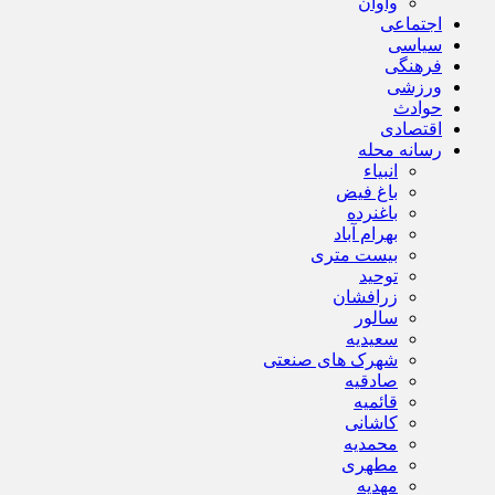
واوان
اجتماعی
سیاسی
فرهنگی
ورزشی
حوادث
اقتصادی
رسانه محله
انبیاء
باغ فیض
باغنرده
بهرام آباد
بیست متری
توحید
زرافشان
سالور
سعیدیه
شهرک های صنعتی
صادقیه
قائمیه
کاشانی
محمدیه
مطهری
مهدیه