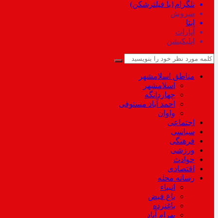
تلگرام{با فیلترشکن)
سروش
ایتا
آپارات
اپلیکیشن
مناطق اسلامشهر
اسلامشهر
چهاردانگه
احمد آباد مستوفی
واوان
اجتماعی
سیاسی
فرهنگی
ورزشی
حوادث
اقتصادی
رسانه محله
انبیاء
باغ فیض
باغنرده
بهرام آباد