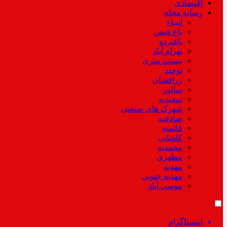
اقتصادی
رسانه محله
انبیاء
باغ فیض
باغنرده
بهرام آباد
بیست متری
توحید
زرافشان
سالور
سعیدیه
شهرک های صنعتی
صادقیه
قائمیه
کاشانی
محمدیه
مطهری
مهدیه
مهدیه جنوبی
موسی آباد
اینستاگرام