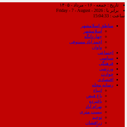
تاریخ : جمعه - ۱۶ - مرداد - ۱۴۰۵
برابر با : Friday - 7 - August - 2026
ساعت :
15:04:34
مناطق اسلامشهر
اسلامشهر
چهاردانگه
احمد آباد مستوفی
واوان
اجتماعی
سیاسی
فرهنگی
ورزشی
حوادث
اقتصادی
رسانه محله
انبیاء
باغ فیض
باغنرده
بهرام آباد
بیست متری
توحید
زرافشان