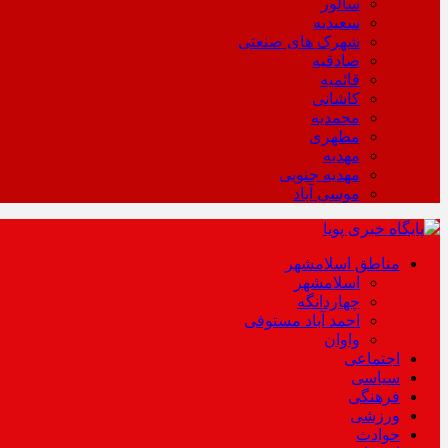
سالور
سعیدیه
شهرک های صنعتی
صادقیه
قائمیه
کاشانی
محمدیه
مطهری
مهدیه
مهدیه جنوبی
موسی آباد
مناطق اسلامشهر
اسلامشهر
چهاردانگه
احمد آباد مستوفی
واوان
اجتماعی
سیاسی
فرهنگی
ورزشی
حوادث