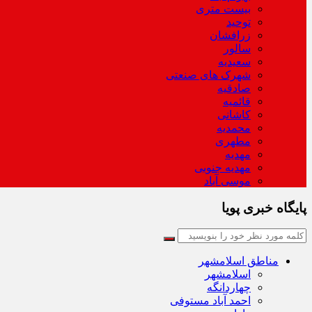
بیست متری
توحید
زرافشان
سالور
سعیدیه
شهرک های صنعتی
صادقیه
قائمیه
کاشانی
محمدیه
مطهری
مهدیه
مهدیه جنوبی
موسی آباد
پایگاه خبری پویا
مناطق اسلامشهر
اسلامشهر
چهاردانگه
احمد آباد مستوفی