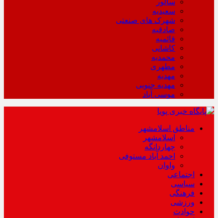
سالور
سعیدیه
شهرک های صنعتی
صادقیه
قائمیه
کاشانی
محمدیه
مطهری
مهدیه
مهدیه جنوبی
موسی آباد
مناطق اسلامشهر
اسلامشهر
چهاردانگه
احمد آباد مستوفی
واوان
اجتماعی
سیاسی
فرهنگی
ورزشی
حوادث