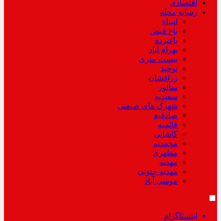
اقتصادی
رسانه محله
انبیاء
باغ فیض
باغنرده
بهرام آباد
بیست متری
توحید
زرافشان
سالور
سعیدیه
شهرک های صنعتی
صادقیه
قائمیه
کاشانی
محمدیه
مطهری
مهدیه
مهدیه جنوبی
موسی آباد
اینستاگرام