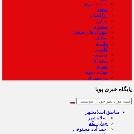
بیست متری
توحید
زرافشان
سالور
سعیدیه
شهرک های صنعتی
صادقیه
قائمیه
کاشانی
محمدیه
مطهری
مهدیه
مهدیه جنوبی
موسی آباد
پایگاه خبری پویا
مناطق اسلامشهر
اسلامشهر
چهاردانگه
احمد آباد مستوفی