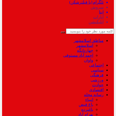
تلگرام{با فیلترشکن)
سروش
ایتا
آپارات
اپلیکیشن
مناطق اسلامشهر
اسلامشهر
چهاردانگه
احمد آباد مستوفی
واوان
اجتماعی
سیاسی
فرهنگی
ورزشی
حوادث
اقتصادی
رسانه محله
انبیاء
باغ فیض
باغنرده
بهرام آباد