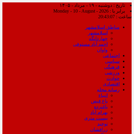
تاریخ : دوشنبه - ۱۹ - مرداد - ۱۴۰۵
برابر با : Monday - 10 - August - 2026
ساعت :
20:43:07
مناطق اسلامشهر
اسلامشهر
چهاردانگه
احمد آباد مستوفی
واوان
اجتماعی
سیاسی
فرهنگی
ورزشی
حوادث
اقتصادی
رسانه محله
انبیاء
باغ فیض
باغنرده
بهرام آباد
بیست متری
توحید
زرافشان