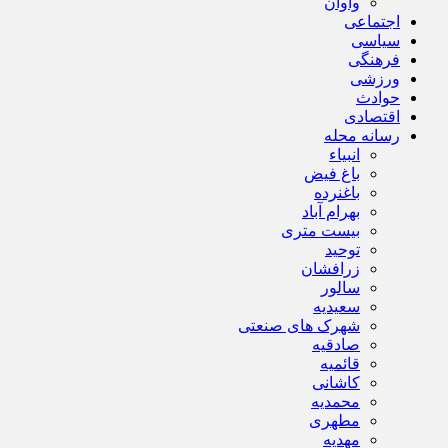
واوان
اجتماعی
سیاسی
فرهنگی
ورزشی
حوادث
اقتصادی
رسانه محله
انبیاء
باغ فیض
باغنرده
بهرام آباد
بیست متری
توحید
زرافشان
سالور
سعیدیه
شهرک های صنعتی
صادقیه
قائمیه
کاشانی
محمدیه
مطهری
مهدیه