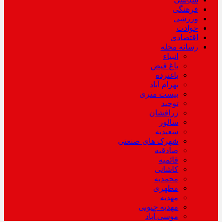
فرهنگی
ورزشی
حوادث
اقتصادی
رسانه محله
انبیاء
باغ فیض
باغنرده
بهرام آباد
بیست متری
توحید
زرافشان
سالور
سعیدیه
شهرک های صنعتی
صادقیه
قائمیه
کاشانی
محمدیه
مطهری
مهدیه
مهدیه جنوبی
موسی آباد