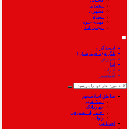
کاشانی
محمدیه
مطهری
مهدیه
مهدیه جنوبی
موسی آباد
اینستاگرام
تلگرام{با فیلترشکن)
سروش
ایتا
آپارات
اپلیکیشن
مناطق اسلامشهر
اسلامشهر
چهاردانگه
احمد آباد مستوفی
واوان
اجتماعی
سیاسی