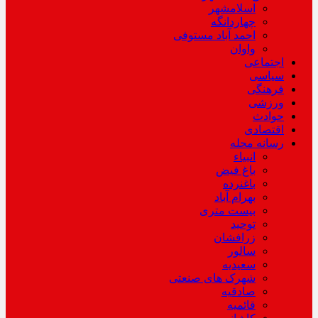
اسلامشهر
چهاردانگه
احمد آباد مستوفی
واوان
اجتماعی
سیاسی
فرهنگی
ورزشی
حوادث
اقتصادی
رسانه محله
انبیاء
باغ فیض
باغنرده
بهرام آباد
بیست متری
توحید
زرافشان
سالور
سعیدیه
شهرک های صنعتی
صادقیه
قائمیه