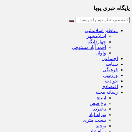
پایگاه خبری پویا
مناطق اسلامشهر
اسلامشهر
چهاردانگه
احمد آباد مستوفی
واوان
اجتماعی
سیاسی
فرهنگی
ورزشی
حوادث
اقتصادی
رسانه محله
انبیاء
باغ فیض
باغنرده
بهرام آباد
بیست متری
توحید
زرافشان