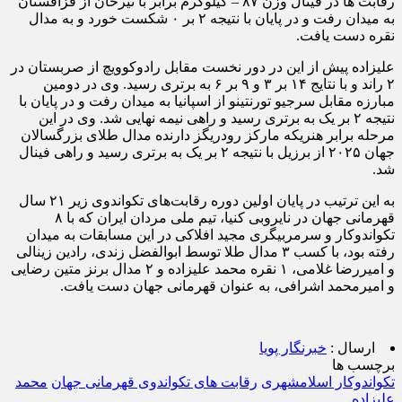
رقابت ها در فینال وزن ۸۷ – کیلوگرم برابر با تیرخان از قزاقستان
به میدان رفت و در پایان با نتیجه ۲ بر ۰ شکست خورد و به مدال
نقره دست یافت.
علیزاده پیش از این در دور نخست مقابل رادوکوویچ از صربستان در
۲ راند و با نتایج ۱۴ بر ۳ و ۹ بر ۶ به برتری رسید. وی در دومین
مبارزه مقابل سرجیو تورنتینو از اسپانیا به میدان رفت و در پایان با
نتیجه ۲ بر یک به برتری رسید و راهی نیمه نهایی شد. وی در این
مرحله برابر هنریکه مارکز رودریگز دارنده مدال طلای بزرگسالان
جهان ۲۰۲۵ از برزیل با نتیجه ۲ بر یک به برتری رسید و راهی فینال
شد.
به این ترتیب در پایان اولین دوره رقابت‌های تکواندوی زیر ۲۱ سال
قهرمانی جهان در نایروبی کنیا، تیم ملی مردان ایران که با ۸
تکواندوکار و سرمربیگری مجید افلاکی در این مسابقات به میدان
رفته بود، با کسب ۳ مدال طلا توسط ابوالفضل زندی، رادین زینالی
و امیررضا غلامی، ۱ نقره محمد علیزاده و ۲ مدال برنز متین رضایی
و امیرمحمد اشرافی، به عنوان قهرمانی جهان دست یافت.
ارسال :
خبرنگار پویا
برچسب ها
تکواندوکار اسلامشهری
رقابت های تکواندوی قهرمانی جهان
محمد
علیزاده