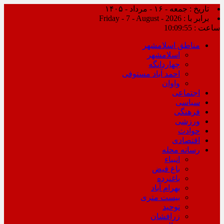
تاریخ : جمعه - ۱۶ - مرداد - ۱۴۰۵
برابر با : Friday - 7 - August - 2026
ساعت :
10:09:56
مناطق اسلامشهر
اسلامشهر
چهاردانگه
احمد آباد مستوفی
واوان
اجتماعی
سیاسی
فرهنگی
ورزشی
حوادث
اقتصادی
رسانه محله
انبیاء
باغ فیض
باغنرده
بهرام آباد
بیست متری
توحید
زرافشان