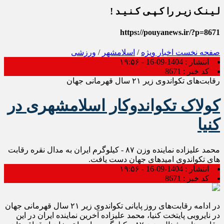
لـیـنـک زیـر را کـپـی کـنـیـد !
https://pouyanews.ir/?p=8671
صفحه نخست
اخبار ویژه
/
اسلامشهر
/
ورزشی
انتشار :
1404-09-16 - ۱۹:۵۶
کد خبر :
8671
رقابت‌های تکواندوی زیر ۲۱ سال قهرمانی جهان
کولاک تکواندوکار اسلامشهری در
کنیا
محمد علیزاده نماینده وزن ۸۷ - کیلوگرم ایران به مدال نقره رقابت
های تکواندوی امیدهای جهان دست یافت.
انتشار :
1404-09-16 - ۱۹:۵۶
کد خبر :
8671
در ادامه رقابت‌های روز پایانی تکواندوی زیر ۲۱ سال قهرمانی جهان
در نایروبی پایتخت کنیا، محمد علیزاده آخرین نماینده ایران در این