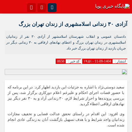
اینستاگرام
تلگرام{با فیلترشکن)
آزادی ۳۰ زندانی اسلامشهری از زندان تهران بزرگ
سروش
ایتا
دادستان عمومی و انقلاب شهرستان اسلامشهر از آزادی ۳۰ نفر از زندانیان
اسلامشهری در زندان تهران بزرگ و اعطای نهادهای ارفاقی به ۳۰ زندانی دیگر در
آپارات
اپلیکیشن
جریان بازدید از زندان تهران بزرگ خبر داد.
انتشار :
1404-09-11 - ۱۹:۵۱
کد خبر :
8658
سعید دوستی‌نژاد با اشاره به جزئیات این بازدید اظهار کرد: در این برنامه که
با حضور قضات اجرای احکام و علیرغم اعلام دورکاری برگزار شد، پس از
بررسی پرونده‌ها و احراز شرایط لازم، ۳۰ زندانی آزاد و به ۳۰ نفر دیگر نیز
نهادهای ارفاقی اعطاء گردید.
وی افزود: این اقدام در راستای تحقق عدالت قضایی و تخفیف مجازات
زندانیان واجد شرایط و با هدف تسهیل بازگشت آنان به زندگی عادی انجام
شده است.