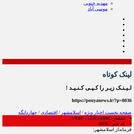
مهدیه جنوبی
موسی آباد
×
لینک کوتاه
لـیـنـک زیـر را کـپـی کـنـیـد !
https://pouyanews.ir/?p=8036
صفحه نخست
اخبار ویژه
/
اسلامشهر
/
اقتصادی
/
چهاردانگه
انتشار :
1404-05-12 - ۱۹:۵۲
کد خبر :
8036
فرماندار اسلامشهر: