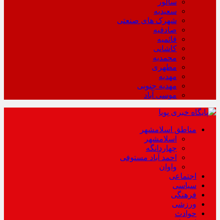
سالور
سعیدیه
شهرک های صنعتی
صادقیه
قائمیه
کاشانی
محمدیه
مطهری
مهدیه
مهدیه جنوبی
موسی آباد
مناطق اسلامشهر
اسلامشهر
چهاردانگه
احمد آباد مستوفی
واوان
اجتماعی
سیاسی
فرهنگی
ورزشی
حوادث