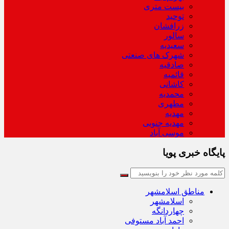
بیست متری
توحید
زرافشان
سالور
سعیدیه
شهرک های صنعتی
صادقیه
قائمیه
کاشانی
محمدیه
مطهری
مهدیه
مهدیه جنوبی
موسی آباد
پایگاه خبری پویا
مناطق اسلامشهر
اسلامشهر
چهاردانگه
احمد آباد مستوفی