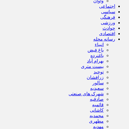
واوان
اجتماعی
سیاسی
فرهنگی
ورزشی
حوادث
اقتصادی
رسانه محله
انبیاء
باغ فیض
باغنرده
بهرام آباد
بیست متری
توحید
زرافشان
سالور
سعیدیه
شهرک های صنعتی
صادقیه
قائمیه
کاشانی
محمدیه
مطهری
مهدیه