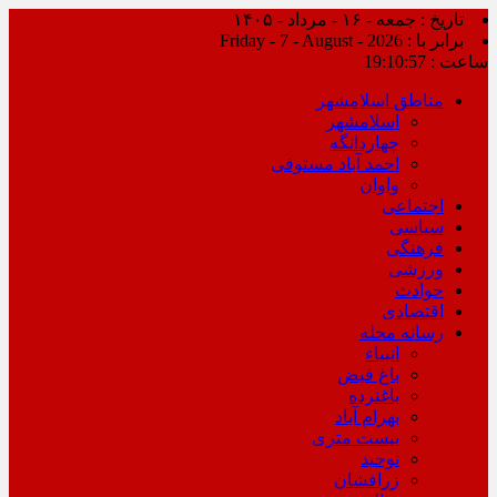
تاریخ : جمعه - ۱۶ - مرداد - ۱۴۰۵
برابر با : Friday - 7 - August - 2026
ساعت :
19:10:57
مناطق اسلامشهر
اسلامشهر
چهاردانگه
احمد آباد مستوفی
واوان
اجتماعی
سیاسی
فرهنگی
ورزشی
حوادث
اقتصادی
رسانه محله
انبیاء
باغ فیض
باغنرده
بهرام آباد
بیست متری
توحید
زرافشان