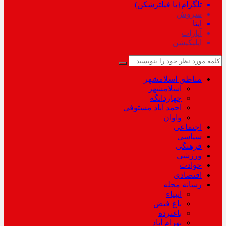
تلگرام{با فیلترشکن)
سروش
ایتا
آپارات
اپلیکیشن
مناطق اسلامشهر
اسلامشهر
چهاردانگه
احمد آباد مستوفی
واوان
اجتماعی
سیاسی
فرهنگی
ورزشی
حوادث
اقتصادی
رسانه محله
انبیاء
باغ فیض
باغنرده
بهرام آباد