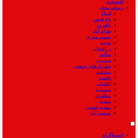
اقتصادی
رسانه محله
انبیاء
باغ فیض
باغنرده
بهرام آباد
بیست متری
توحید
زرافشان
سالور
سعیدیه
شهرک های صنعتی
صادقیه
قائمیه
کاشانی
محمدیه
مطهری
مهدیه
مهدیه جنوبی
موسی آباد
اینستاگرام