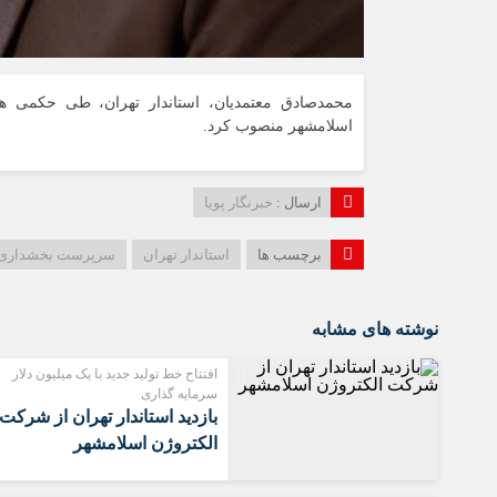
محمدصادق معتمديان، استاندار تهران، طى حكمى ه
اسلامشهر منصوب كرد.
ارسال :
خبرنگار پویا
برچسب ها
استاندار تهران
سرپرست بخشدارى ا
نوشته های مشابه
افتتاح خط تولید جدید با یک میلیون دلار
سرمایه گذاری
بازدید استاندار تهران از شرکت
الکتروژن اسلامشهر