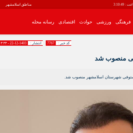
عت :
3:10:49
مناطق اسلامشهر
فرهنگی
ورزشی
حوادث
اقتصادی
رسانه محله
سیاسی
فرهنگی
کد خبر :
7767
انتشار :
1403-12-22 - ۱۳:۳۳
اقتصادی
رسانه محله
فی منصوب شد
انبیاء
باغ فیض
مستوفى شهرستان اسلامشهر منصوب شد.
باغنرده
بهرام آباد
بیست متری
توحید
زرافشان
سالور