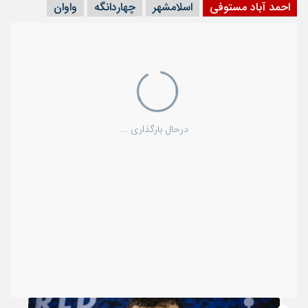
احمد آباد مستوفی
اسلامشهر
چهاردانگه
واوان
درحال بارگذاری ...