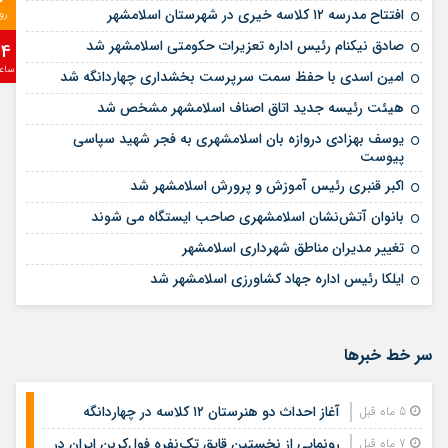
افتتاح مدرسه ۱۲ کلاسه خیری در شهرستان اسلامشهر
رو
صادق نیکنام رئیس اداره تعزیرات حکومتی اسلامشهر شد
24
ساع
امین اسدی با حفظ سمت سرپرست بخشداری چهاردانگه شد
هیئت رئیسه جدید اتاق اصناف اسلامشهر مشخص شد
یوسف بهزادی دروازه بان اسلامشهری به فجر شهید سپاسی
پیوست
اکبر قنبری رئیس آموزش و پرورش اسلامشهر شد
بانوان آتش‌نشان اسلامشهری صاحب ایستگاه می شوند
تغییر مدیران مناطق شهرداری اسلامشهر
ایلکا رئیس اداره جهاد کشاورزی اسلامشهر شد
سر خط خبرها
آغاز احداث دو هنرستان ۱۲ کلاسه در چهاردانگه
5 ماه قبل
رونمایی از نخستین قایق تک‌نفره فول‌کربن ایران در
7 ماه قبل